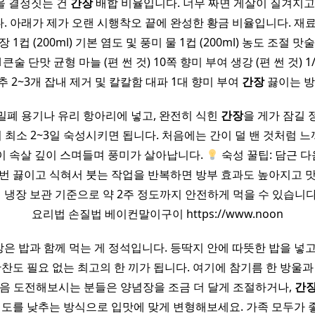
을 결정짓는 건
간장
배합 비율입니다. 너무 짜면 게살이 질겨지고
 아래가 제가 오랜 시행착오 끝에 완성한 황금 비율입니다. 재료 
 1컵 (200ml) 기본 염도 및 풍미 물 1컵 (200ml) 농도 조절 맛술
큰술 단맛 균형 마늘 (편 썬 것) 10쪽 향미 부여 생강 (편 썬 것) 
 2~3개 잡내 제거 및 칼칼함 대파 1대 향미 부여
간장
끓이는 방
밀폐 용기나 유리 항아리에 넣고, 완전히 식힌
간장
을 게가 잠길 
최소 2~3일 숙성시키면 됩니다. 처음에는 간이 덜 밴 것처럼 
이 속살 깊이 스며들며 풍미가 살아납니다.
숙성 꿀팁: 담근 다
번 끓이고 식혀서 붓는 작업을 반복하면 방부 효과도 높아지고 
면 냉장 보관 기준으로 약 2주 정도까지 안전하게 먹을 수 있습니
요리법 손질법 베이컨말이구이 https://www.noon
은 밥과 함께 먹는 게 정석입니다. 등딱지 안에 따뜻한 밥을 넣고
반찬도 필요 없는 최고의 한 끼가 됩니다. 여기에 참기름 한 방울과
음 도전해보시는 분들은 양념장을 조금 더 달게 조절하거나,
간
염도를 낮추는 방식으로 입맛에 맞게 변형해보세요. 가족 모두가