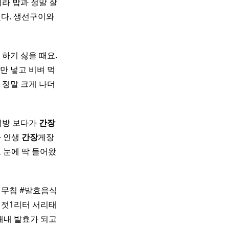
라 밥과 정말 잘
줬다. 생선구이와
하기 싫을 때요.
만 넣고 비벼 먹
 정말 크게 나더
 먹방 보다가
간장
짜 인생
간장
게장
 눈에 딱 들어왔
 무침 #발효음식
 액젓1리터 서리태
내내 발효가 되고