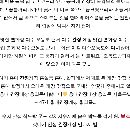
에 반쯤 몸을 담그고 엎드려 있다 등판에
간장
이 울컥울컥 쏟아질
려고 꿈틀거리다가 더 낮게 더 바닥 쪽으로 웅크렸으리라 버둥
수 없어서 살 속으로 스며드는 것을 한때의 어스름을 꽃게는 천
라 껍질이 먹먹해지기 전에…
맛집 연화정 여수 오동도 근처 여수
간장
게장 맛집 연화정 여수 오동
집 연화정 여수오동도 근처 ​ ​ ​ ​ 이른 아침 여수오동도에 다녀왔
이지만 계절에 따라 그 풍경이 달라서 늘 새로워요. ​ 오동도방파
에 닿으면 마치 다른 곳…
 여기 홍대
간장
게장 홍일품 홍대, 합정에서 제대로 된 게장 맛집
미 홍대 합정에서 오래된 게장 맛집으로 국내산 암꽃게 중에서도 알
 홍대
간장
게장 홍일품이랍니다
홍대
간장
게장 홍일품 서울특
로 47-1 홍대
간장
게장 홍일품…
갈치저수지 맛집 식도락 군포 갈치저수지에 숨은 밥도둑 검거 완.
갔다가 인생
간장
게장 만나서 밥