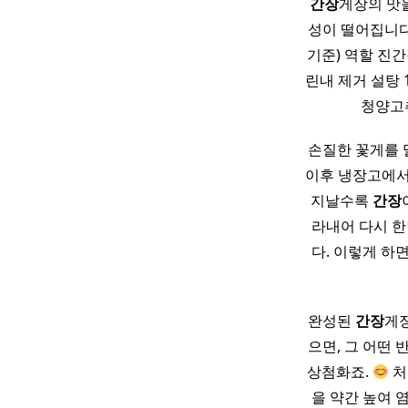
간장
게장의 맛
성이 떨어집니다.
기준) 역할 진간장
린내 제거 설탕 1
청양고추
손질한 꽃게를 
이후 냉장고에서 
지날수록
간장
라내어 다시 한
다. 이렇게 하
완성된
간장
게장
으면, 그 어떤 
상첨화죠.
처
을 약간 높여 