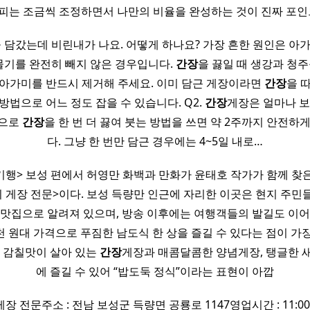
피는 조금씩 조정하면서 나만의 비율을 완성하는 것이 진짜 포
 담갔는데 비린내가 나요. 어떻게 하나요? 가장 흔한 원인은 아가
 물기를 완전히 빼지 않은 경우입니다.
간장
을 끓일 때 생강과 청주
아가미를 반드시 제거해 주세요. 이미 담근 게장이라면
간장
을 
방법으로 어느 정도 잡을 수 있습니다. Q2.
간장
게장은 얼마나 보
준으로
간장
을 한 번 더 끓여 붓는 방법을 쓰면 약 2주까지 안전하
다. 그냥 한 번만 담근 경우에는 4~5일 내로…
행> 보성 편에서 허영만 화백과 만화가 윤태호 작가가 함께 찾
치 게장 전문>이다. 보성 득량만 인근에 자리한 이곳은 현지 주민
 맛집으로 알려져 있으며, 방송 이후에는 여행객들의 발길도 이어
천 원대 가격으로 푸짐한 남도식 한 상을 즐길 수 있다는 점이 가
고 감칠맛이 살아 있는
간장
게장과 매콤달콤한 양념게장, 탱글한 
에 즐길 수 있어 “밥도둑 정식”이라는 표현이 아깝
게장 전문주소 : 전남 보성군 득량면 공룡로 1147영업시간 : 11:00~