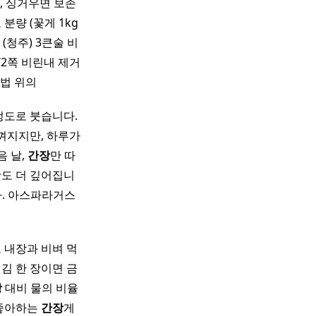
, 싱거우면 보존
분량 (꽃게 1kg
 (청주) 3큰술 비
1/2쪽 비린내 제거
법 위의
정도로 붓습니다.
느껴지지만, 하루가
음 날,
간장
만 따
맛도 더 깊어집니
다. 아스파라거스
 내장과 비벼 먹
 김 한 장이면 금
장
대비 물의 비율
 좋아하는
간장
게