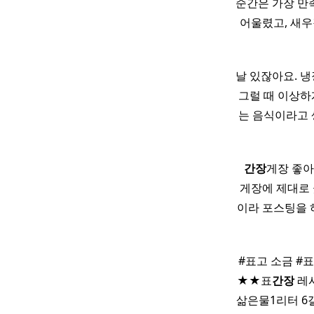
순간은 가장 만
어울렸고, 새우
날 있잖아요. 냉
그럴 때 이상하
는 음식이라고 
​ ​
간장
게장 좋아
게장에 제대로
이라 포스팅을 
​ #표고 소금 
★★표
간장
레시
삶은물1리터 6