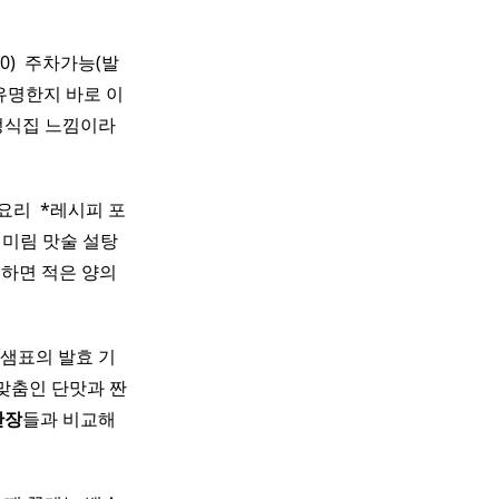
20) ​ 주차가능(발
유명한지 바로 이
한정식집 느낌이라
 ​ *레시피 포
미림 맛술 설탕
성하면 적은 양의
 샘표의 발효 기
안성맞춤인 단맛과 짠
간장
들과 비교해