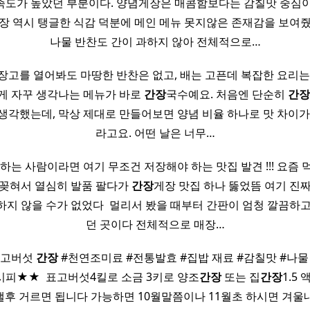
족도가 높았던 부분이다. 양념게장은 매콤함보다는 감칠맛 중심이
장 역시 탱글한 식감 덕분에 메인 메뉴 못지않은 존재감을 보여
나물 반찬도 간이 과하지 않아 전체적으로…
장고를 열어봐도 마땅한 반찬은 없고, 배는 고픈데 복잡한 요리는 
게 자꾸 생각나는 메뉴가 바로
간장
국수예요. 처음엔 단순히
간장
생각했는데, 막상 제대로 만들어보면 양념 비율 하나로 맛 차이가
라고요. 어떤 날은 너무…
하는 사람이라면 여기 무조건 저장해야 하는 맛집 발견 !!! 요즘
 꽂혀서 열심히 발품 팔다가
간장
게장 맛집 하나 뚫었뜸 여기 진
하지 않을 수가 없었다 ​ 멀리서 봤을 때부터 간판이 엄청 깔끔하고
던 곳이다 전체적으로 매장…
#표고버섯
간장
#천연조미료 #전통발효 #집밥 재료 #감칠맛 #나물
피★★ ​ 표고버섯4킬로 소금 3키로 양조
간장
또는 집
간장
1.5
갤후 거르면 됩니다 가능하면 10월말쯤이나 11월초 하시면 겨울