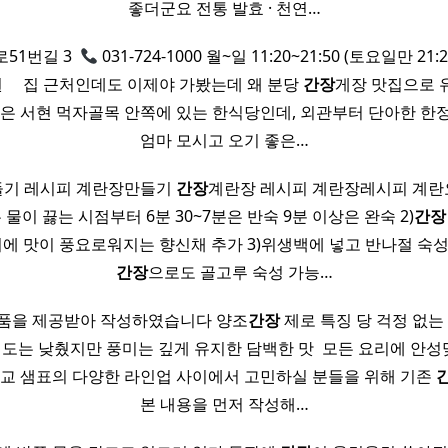
좋더군요 전통 발효 · 천연…
1번길 3 ​
031-724-1000 월~일 11:20~21:50 (토요일만 21:
원 ​ ​ ​ ​ 집 근처인데도 이제야 가봤는데 왜 분당
간장
게장 맛집으로 
 ​ 안집 은 서현 먹자골목 안쪽에 있는 한식당인데, 외관부터 단아한 
엄마 모시고 오기 좋은…
들기 레시피 계란장만들기
간장
계란장 레시피 계란장레시피 계란요리
 물이 끓는 시점부터 6분 30~7분은 반숙 9분 이상은 완숙 2)
간장
기에 맛이 풍요로워지는 향신채 추가 3)위생백에 넣고 반나절 숙
간장
으로도 골고루 숙성 가능…
품을 제공받아 작성하였습니다 양조
간장
제로 특징 당 걱정 없는
’ ​ 염도는 낮췄지만 풍미는 깊게 유지한 담백한 맛 ​ 모든 요리에 
비교 샘표의 다양한 라인업 사이에서 고민하실 분들을 위해 기존
본 내용을 먼저 작성해…