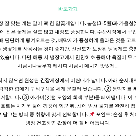
바로가기
 잘 맞는 게는 알이 꽉 찬 암꽃게입니다. 봄철(3~5월)과 가을철(
기에 잡은 꽃게는 살도 많고 내장도 풍성합니다. 수산시장에서 구
때 단단하게 튕겨오르는 것, 배딱지가 풍성하게 올라온 것을 고르
 생꽃게를 사용하는 것이 좋지만, 신선도가 보장된 냉동게도 충
 있습니다. 다만 해동 시 냉장고에서 천천히 해동해야 육질이 무
시금치나물무침 레시피 시금치 데치기 맛있게…
되지 않으면 완성된
간장
게장에서 비린내가 납니다. 아래 순서대
 딱딱한 껍데기 구석구석을 세게 문질러 씻습니다. ② 등딱지를
제거합니다. ③ 아가미(깃털 모양의 회색 부분)를 떼어냅니다. 이
흐르는 차가운 물에 깨끗이 헹군 뒤, 체에 받쳐 물기를 완전히 뺍
 담그는 방식 중 취향에 맞게 선택합니다.
포인트: 손질 후 체
냉장 건조하면
간장
이 더 잘 배어듭니다.