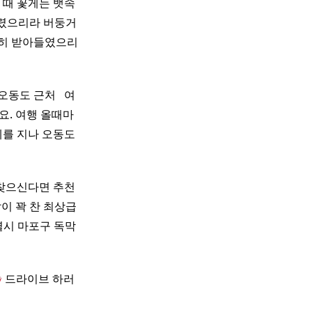
 때 꽃게는 뱃속
거렸으리라 버둥거
천히 받아들였으리
도 근처 ​ ​ 여
어요. 여행 올때마
제를 지나 오동도
 찾으신다면 추천
이 꽉 찬 최상급
별시 마포구 독막
드라이브 하러