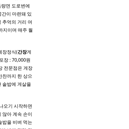
 득량면 도로변에
공간이 마련돼 있
 추억의 거리 여
시까지이며 매주 월
게장정식(
간장
게
장 : 70,000원
장 전문점은 게장
반찬까지 한 상으
한 솥밥에 게살을
 나오기 시작하면
 않아 계속 손이
솥밥을 비벼 먹는