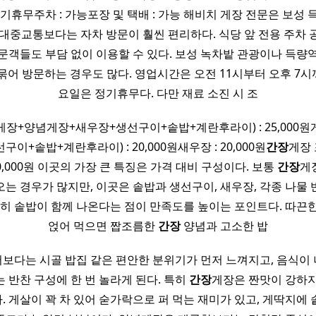
기휴무주차 : 가능포장 및 택배 : 가능 해비치 게장 전문은 보성
 대중교통보다는 자차 방문이 훨씬 편리하다. 식당 앞 전용 주차 
문객들도 부담 없이 이용할 수 있다. 보성 녹차밭 관광이나 득량역
묶어 방문하는 경우도 많다. 영업시간은 오전 11시부터 오후 7
요일은 정기휴무다. 다만 재료 소진 시 조
게장+양념게장+새우장+생선구이+솥밥+계란후라이) : 25,000원
이+솥밥+계란후라이) : 20,000원새우장 : 20,000원
간장
게장 포
40,000원 이곳의 가장 큰 특징은 가격 대비 구성이다. 보통
간장
게
는 경우가 많지만, 이곳은 솥밥과 생선구이, 새우장, 각종 나물 
특히 솥밥이 함께 나온다는 점이 만족도를 높이는 포인트다. 따끈
얹어 먹으면 짭조름한
간장
양념과 고소한 밥
보다는 시골 밥집 같은 편안한 분위기가 먼저 느껴지고, 음식이
 반찬 구성에 한 번 놀라게 된다. 특히
간장
게장은 짠맛이 강하지
 게살이 꽉 차 있어 숟가락으로 퍼 먹는 재미가 있고, 게딱지에 