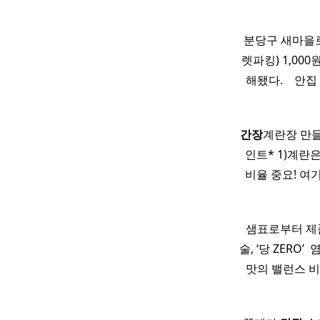
분당구 새마을로5
렛파킹) 1,000
해됐다. ​ ​
간장
계란장 만
인트* 1)계란은
비율 중요! 여
샘표로부터 제
술, ‘당 ZERO
맛의 밸런스 