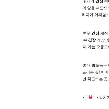
꽃게가
간장
속
의 알을 껴안으
리다가 어찌할 
여수
간장
게장 
수
간장
게장 맛
다 가는 오동도
홍대 밥도둑은
드리는 곳! 이
만 취급하는 곳
˗ˋˏ°
°ˎˊ˗ 