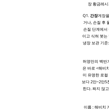
장 황금레시
Q1.
간장
게장을
거나, 손질 후
손질 단계에서 
이고 식혀 붓는 
냉장 보관 기
허영만의 백반기
은 바로 <해비
미 유명한 로컬
보다 2만~2만5
힌다. 짜지 않
이름 : 해비치 