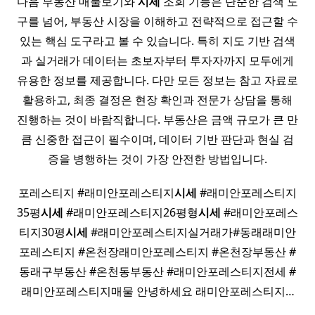
다음 부동산 매물보기와
시세
조회 기능은 단순한 검색 도
구를 넘어, 부동산 시장을 이해하고 전략적으로 접근할 수
있는 핵심 도구라고 볼 수 있습니다. 특히 지도 기반 검색
과 실거래가 데이터는 초보자부터 투자자까지 모두에게
유용한 정보를 제공합니다. 다만 모든 정보는 참고 자료로
활용하고, 최종 결정은 현장 확인과 전문가 상담을 통해
진행하는 것이 바람직합니다. 부동산은 금액 규모가 큰 만
큼 신중한 접근이 필수이며, 데이터 기반 판단과 현실 검
증을 병행하는 것이 가장 안전한 방법입니다.
포레스티지 #래미안포레스티지
시세
#래미안포레스티지
35평
시세
#래미안포레스티지26평형
시세
#래미안포레스
티지30평
시세
#래미안포레스티지실거래가#동래래미안
포레스티지 #온천장래미안포레스티지 #온천장부동산 #
동래구부동산 #온천동부동산 #래미안포레스티지전세 #
래미안포레스티지매물 안녕하세요 래미안포레스티지…