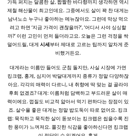
가득 퍼지는 달콤한 살, 짭짤한 바다향까지 생각하면 역시
제철 해산물이 최고인데요. 그중에서도 살이 꽉 찬 대게는
남녀노소 누구나 좋아하는 메뉴잖아요. 그런데 막상 먹으
려고 하면 ‘지금 가격이 괜찮을까?’, ‘어디서 사야 싱싱할
까?’ 이런 고민이 먼저 들더라고요. 오늘은 그런 걱정을 싹
덜어드릴, 대게
시세
부터 제대로 고르는 팁까지 알차게 준
비했거든요.
대게라는 이름만 들어도 군침 돌지만, 사실 시장에 가면
킹크랩, 홍게, 심지어 박달대게까지 종류가 정말 다양하잖
아요. 각각의 매력이 다르니, 내 취향에 딱 맞는 걸 골라야
후회 없겠죠? 대게: 이름처럼 담백하고 부드러운 살이 매
력이에요. 껍질도 비교적 얇아서 먹기 편하다는 장점이 있
죠. 살수율 좋은 대게는 정말 밥도둑이 따로 없어요. 킹크
랩: 묵직하고 묵직한 살이 돋보이는 킹크랩은 씹을수록 진
한 풍미가 느껴져요. 쫄깃한 식감을 좋아하신다면 킹크랩
이 정답일 수 있겠어요. 홍게