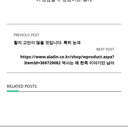
<span
PREVIOUS POST
class="nav-
할지 고민이 많을 것입니다. 특히 눈과
subtitle
NEXT POST
screen-
https://www.aladin.co.kr/shop/wproduct.aspx?
reader-
ItemId=369729082 역사는 왜 한쪽 이야기만 남아
text">Page</span>
RELATED POSTS