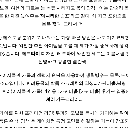
보면, 여행의 피로는 눈 녹듯 사라지고 몸의 감각…이는 단순히 
을 한 차원 높여주는 ‘
럭셔리
한 쉼표’와도 같다. ​왜 지금 포항으로 떠나
봄은 짧다. 그래서 더…
한 레스토랑 분위기로 바꿔주는 가장 빠른 방법은 바로 기기묘묘
것입니다. 와인잔 추천 아이템을 고를 때 제가 가장 중요하게 생각
었습니다. 레드
타이
디자인 ​ 레드
타이
와인잔 세트는 이름처럼 
선명하고 강렬한 빨간색…
 이지클린 가죽과 갤럭시 원단을 사용하여 생활방수는 물론, 뛰
 소파입니다. ​ 반려동물의 발톱 스크래치와 일상…카펜터
홈
,블랑
리(이지클린 가죽), 4인용 : 카펜터
홈
[카펜터
홈
] 후기로 입
셔리
가구갤러리…
케어를 위한 프리미엄 라인! 두피와 모발을 동시에 케어하는
타
품은 손상, 염색 후 케어처럼 특정 고민을 해결하는 기능이 강조되