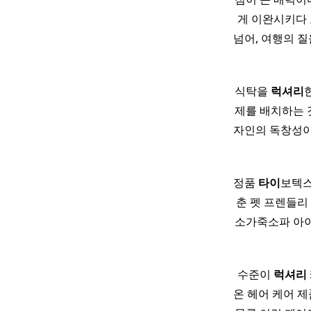
게 이완시키다 
넘어, 여행의 질
식탁을
럭셔리
제를 배치하는 
자인의 독창성이
정품
타이
보텍스
춘 펫 프렌들리
소가죽소파 아이보
수준이
럭셔리
온 헤어 케어 제