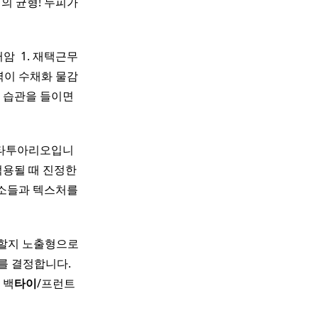
의 균형! 두피가
 ​ 1. 재택근무
압력이 수채화 물감
 습관을 들이면
스타투아리오입니
용될 때 진정한
 요소들과 텍스처를
로 할지 노출형으로
결정합니다. ​ ​
 백
타이
/프런트