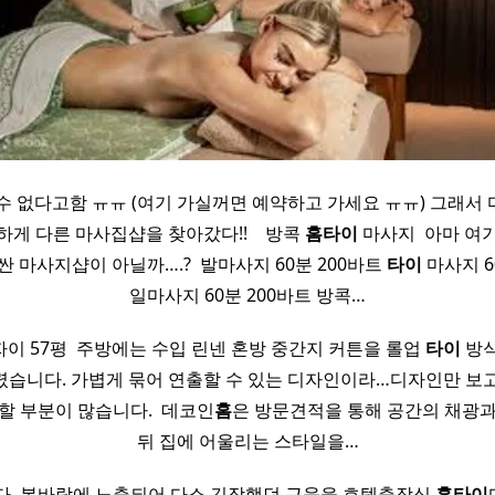
수 없다고함 ㅠㅠ (여기 가실꺼면 예약하고 가세요 ㅠㅠ) 그래서
게 다른 마사집샵을 찾아갔다!! ​ ​ ​ 방콕
홈
타이
마사지 ​ 아마 여
 마사지샵이 아닐까….? ​ 발마사지 60분 200바트
타이
마사지 6
일마사지 60분 200바트 방콕…
이 57평 ​ 주방에는 수입 린넨 혼방 중간지 커튼을 롤업
타이
방식
습니다. 가볍게 묶어 연출할 수 있는 디자인이라…디자인만 보
할 부분이 많습니다. ​ 데코인
홈
은 방문견적을 통해 공간의 채광
뒤 집에 어울리는 스타일을…
다. ​봄바람에 노출되어 다소 긴장했던 근육을 호텔출장식
홈
타이