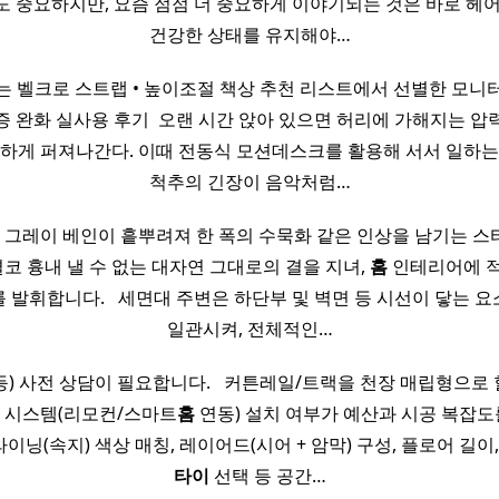
도 중요하지만, 요즘 점점 더 중요하게 이야기되는 것은 바로 헤어
건강한 상태를 유지해야…
 벨크로 스트랩 • 높이조절 책상 추천 리스트에서 선별한 모니터암
 완화 실사용 후기​ ​ 오랜 시간 앉아 있으면 허리에 가해지는 
직하게 퍼져나간다. 이때 전동식 모션데스크를 활용해 서서 일하는
척추의 긴장이 음악처럼…
은 그레이 베인이 흩뿌려져 한 폭의 수묵화 같은 인상을 남기는 
 결코 흉내 낼 수 없는 대자연 그대로의 결을 지녀,
홈
인테리어에 적
발휘합니다. ​ ​ 세면대 주변은 하단부 및 벽면 등 시선이 닿는
일관시켜, 전체적인…
 등) 사전 상담이 필요합니다. ​ ​ 커튼레일/트랙을 천장 매립형으
동 시스템(리모컨/스마트
홈
연동) 설치 여부가 예산과 시공 복잡도를 
 라이닝(속지) 색상 매칭, 레이어드(시어 + 암막) 구성, 플로어 길이,
타이
선택 등 공간…