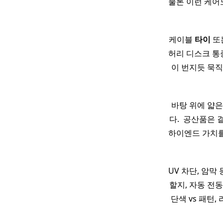
물론 이런 케어
케이블
타이
또는
허리 디스크 통증
이 번지듯 묵
바탕 위에 얇
다. ​ 공산품은
하이엔드 가치를 
UV 차단, 암막
할지, 자동 전
단색 vs 패턴,