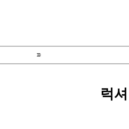
Skip
to
content
럭셔