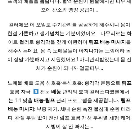
프액의 배출을 돕습니다. 혈액 순환이 원활해지면 피부 세
포에 산소와 영양 공급이…
컬러에요 이 오일로 수기관리를 꼼꼼하게 해주시니 몸이
한결 가뿐하고 생기넘치는 기분이었어요 ​ ​ ​ 마무리로는 화
이트 컬러로 횡격막을 깊게 이완하며
림프
배농
마사지
를
해주시는데요 ​ 몸 속 노페물들이 빠져나가는 느낌이라 몸
이 정말 가뿐해지고 시원했어요 ! 바디관리받았는데 몸 전
체가 순환이 되니까 얼굴피부…
노폐물 배출 도움 심호흡·복식호흡: 횡격막 운동으로
림프
흐름 자극 ​
전문
배농
관리의 효과 컬러스파코헨에서
는 1:1 맞춤
배농
·
림프
관리 프로그램을 제공합니다.
림프
배농
마사지
: 부종 제거, 체내 순환 촉진 물침대 순환 테라
피: 관절 부담 없이 전신
림프
흐름 개선 부위별 체형 케어:
지방이 잘 안 빠지는…