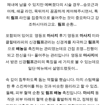
체내에 남을 수 있지만 예뻐졌다의 시술 경우…승모근과
어깨, 쇄골 라인, 목뒤까지 꼼꼼하게 케어해주시면서, 특
히
림프
라인을 집중적으로 풀어주는 것이 중요하다고 강
조하시더라고요.​ ​
림프
순환…
포함되어 있어요 ​ 영등포
마사지
후기 영등포
마사지
미라
클힐테라피의 신경
림프
관리는 신경계를 자극하고
림프
쪽
으로
배농
을 촉진하는 관리였는데요 간접 조명…진행이
되고 전신을 다~ 풀어주는 관리입니다 ​ 영등포
마사지
에
서 받은 신경
림프
관리의 특징을 세 가지로 볼 수 있는데요
​ 일단 메뉴에서 설명드렸듯이…
속 깊이 침투하도록 돕는 역할을 했습니다. 마치 스팀팩을
한 후 스킨케어를 하는 것과 비슷한 원리라고 할 수 있죠.
둘째, 피부 혈액 순환 및
림프
배농
촉진입니다.
마사지
동
작은 피부 아래의 혈액 순환을 활발하게 하고, 정체된 림