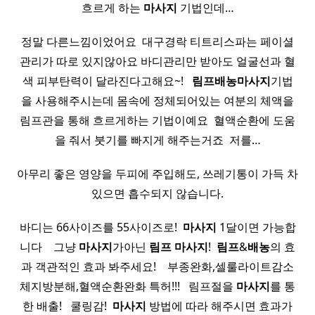
흐르게 하는
마사지
기법인데…
정말 다른느낌이었어요 ​ 대구경락 티트리스파는 페이셜
관리가 따로 있지않아요 바디관리만 받아도 얼굴선과 혈
색 피부탄력이 달라진다고해요~! ​ ​
림프
배농
마사지
기법
을 사용해주시는데 몸속에 정체되어있는 여분의 체액을
림프관을 통해 흐르게하는 기법이예요 ​ 혈액순환에 도움
을 줘서 붓기를 빠지게 해주는거죠 ​ 저를…
아무리 좋은 영양을 두피에 주입해도, 쓰레기통이 가득 차
있으면 흡수되지 않습니다.
바디는 66사이즈를 55사이즈로! ​
마사지
1달이면 가능합
니다 ​ ​ ​ 그냥
마사지
가아닌
림프
마사지
! ​
림프
&
배농
의 효
과 객관적인 효과 봐주세요! ​ ​ ​ 부종완화,셀룰라이트감소
체지방분해,혈액순환완화 특허!!! ​ ​ 림프절을
마사지
를 통
한 배출! ​ ​ 쿨링감! ​
마사지
방법에 따라 해주시면 효과가