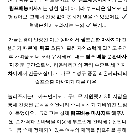
​
림프
배농
마사지
는 강한 압이 아니라 부드러운 압으로 진
행됐어요. 그래서 긴장 없이 편하게 받을 수 있었어요.
혈액순환이 도와지는 느낌
붓기…
자율신경이 안정된 이완 상태에서
림프
순환
마사지
가 진
행되기 때문에,
림프
흐름이 훨씬 자연스럽게 열리고 관리
후 가벼움도 더 오래 유지돼요. ​ 대구
림프
배농
순환
마사
지
전문 공간으로서, ​ 리온테라피의 관리 수준은 세 가지
차이에서 만들어집니다 ​ ​ 대구 수성구 중동 리온테라피의
림프
순환
마사지
가 다른 이유…
눌러주시는데 아프면서도 너무너무 시원했어요!!! 지압을
통해 긴장된 근육을 이완시켜 주니 하체가 가벼워진 느낌
이 들었어요. ​ ​ 그리고는 상체
림프
배농
마사지
를 해주세
요. 손가락과 손바닥을 이용해 부드럽게 관리해주신답니
다. ​ 몸 속에 정체되어 있는 여분의 체액을 림프관을 통해