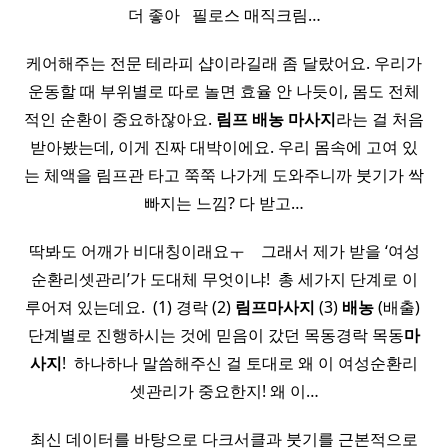
더 좋아 ​ ​ 필로스 매직크림…
케어해주는 전문 테라피 샵이라길래 좀 달랐어요. 우리가
운동할 때 부위별로 따로 놀면 효율 안 나듯이, 몸도 전체
적인 순환이 중요하잖아요.
림프
배농
마사지
라는 걸 처음
받아봤는데, 이게 진짜 대박이에요. 우리 몸속에 고여 있
는 체액을 림프관 타고 쭉쭉 나가게 도와주니까 붓기가 싹
빠지는 느낌? 다 받고…
딱봐도 어깨가 비대칭이래요ㅜ ​ ​ ​ 그래서 제가 받을 ‘여성
순환리셋관리’가 도대체 무엇이냐! ​ 총 세가지 단계로 이
루어져 있는데요. ​ (1) 경락 (2)
림프
마사지
(3)
배농
(배출) ​
단계별로 진행하시는 것에 믿음이 갔던 목동경락 목동
마
사지
! ​ 하나하나 말씀해주신 걸 토대로 왜 이 여성순환리
셋관리가 중요한지! 왜 이…
최신 데이터를 바탕으로 다크서클과 붓기를 근본적으로