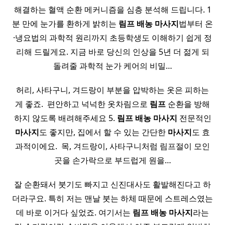
해결하는 혈액 순환 메커니즘을 심층 분석해 드립니다. 1
분 만에 눈가를 환하게 밝히는
림프
배농
마사지
법부터 온
·냉요법의 과학적 원리까지 초등학생도 이해하기 쉽게 정
리해 드릴게요. 지금 바로 당신의 인상을 5년 더 젊게 되
돌려줄 과학적 눈가 케어의 비밀…
허리, 사타구니, 겨드랑이 부분을 압박하는 옷은 피하는
게 좋죠. ​ 편안하고 넉넉한 옷차림으로
림프
순환을 방해
하지 않도록 배려해주세요 5.
림프
배농
마사지
전문적인
마사지
도 좋지만, 집에서 할 수 있는 간단한
마사지
도 효
과적이에요. ​ 목, 겨드랑이, 사타구니처럼 림프절이 모인
곳을 손가락으로 부드럽게 원을…
잘 순환돼서 붓기도 빠지고 신진대사도 활발해진다고 하
더라구요. 특히 저는 맨날 붓는 하체 때문에 스트레스였는
데 바로 이거다 싶었죠. 여기서는
림프
배농
마사지
라는