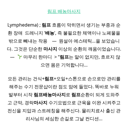
림프 배농마사지
Lymphedema) ;
림프
흐름이 막히면서 생기는 부종과 순
환 장애 ​ 드레니지 ‘
배농
‘, 즉 불필요한 체액이나 노폐물을
밖으로 빼내는 작용 ​ ​ ​ — ​ 원설아 에스테틱…을 보았습니
다. 그것은 단순한
마사지
이상의 순환의 깨움이었습니다.
​ ​ — ​
마무리 한마디​ ​ > “
림프
는 말이 없지만, 흐르지 않
으면 몸은 기억합니다…
모든 관리는 건식+
림프
+오일+스톤으로 손으로만 관리를
해주는 수기 전문샵이란 점도 맘에 들었다. 똑바로 누워
발부터 시작
림프
배농
마사지
로
림프
순환이 되게 도와주
고 근막, 경락
마사지
수기요법으로 근육을 이완 시켜주고
전신을 지압과 스트레칭을 해주신다. 물리치료사 출신 관
리사님의 세심한 손길로 그날 컨디션…