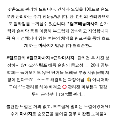
맞춤으로 관리해 드립니다. 건식과 오일을 100프로 손으
로만 관리하는 수기 전문샵입니다. 단, 한번의 관리만으로
도 달라짐을 느끼실수 있습니다. *
림프
배농
마사지
손가
락과 손바닥 등을 이용해 부드럽게 압박하고 지압합니다
몸 속에 정체되어 있는 여분의 체액을 림프관을 통해 흐르
게 하는
마사지
기법입니다 혈액순환…
#
림프
관리 #
림프
마사지
#근막
마사지
​ ​ 관리전.후 사진 보
정하지 않아요^^
림프
해독 순환의 중요성 !!! ​ ​ 20대 공부
할때는 들어오지도 않던 단어들 노폐물 부종 사람몸에 저
장이 된다구?? ​ ​ ​ 스스로 해결되는 과정아님!!
아니더라
구여 ^^;; 관리를 해야 빠져요
관리전 피부톤과 질감
두피 근막부터 start!!!! 관리…
불편한 느낌은 거의 없고, 부드럽게 밀리는 느낌이었어요!
​ ​ 수기
마사지
로 승모근을 풀어줄 경우 이완된 노폐물이