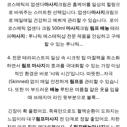
코스메틱의 업센다
마사지
크림은 홈케어를 일상의 힐링으
로 바꿔주는 스마트한 선택입니다. 업센다
마사지
크림으
로 매일매일 건강하고 예쁘게 관리할 수 있습니다. ​ 로이
코스메틱 업센다 크림 500ml
마사지
크림
림프
배농
테라
피
마사지
: 루나틱 에스테틱샵 전문 제품을 안심하고 구매
할 수 있는 루나틱…
4. 전문 테라피스트의 일상 속 시크릿 팁 마찰력을 최소화
하면서
림프
마사지
의 효과를 극대화할 수 있는 가장 이상
적인 환경은 바로 ‘샤워 시간’입니다. 따뜻한…자극
(Skinned) 없이 매일 안전하게
림프
를 관리할 수 있습니
다. 또한 이 부드러운
배농
루틴은 여름철 얇은 옷을 입을
때 브래지어 라인 윗부분으로 불룩…
긴장이 확 풀렸어요. 족욕만으로도 혈액순환이 도와지는
느낌이라 대구
림프
마사지
전 단계로 정말 좋았어요. 차한
잔의 여유 힐링 제대로했어요 ​
림프
배농
마사지
의 느낌