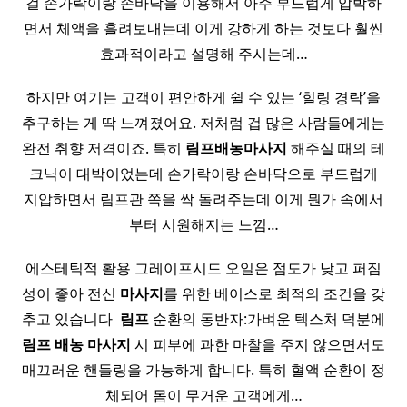
걸 손가락이랑 손바닥을 이용해서 아주 부드럽게 압박하
면서 체액을 흘려보내는데 이게 강하게 하는 것보다 훨씬
효과적이라고 설명해 주시는데…
하지만 여기는 고객이 편안하게 쉴 수 있는 ‘힐링 경락’을
추구하는 게 딱 느껴졌어요. 저처럼 겁 많은 사람들에게는
완전 취향 저격이죠. 특히
림프
배농
마사지
해주실 때의 테
크닉이 대박이었는데 손가락이랑 손바닥으로 부드럽게
지압하면서 림프관 쪽을 싹 돌려주는데 이게 뭔가 속에서
부터 시원해지는 느낌…
에스테틱적 활용 그레이프시드 오일은 점도가 낮고 퍼짐
성이 좋아 전신
마사지
를 위한 베이스로 최적의 조건을 갖
추고 있습니다 ​
림프
순환의 동반자:가벼운 텍스처 덕분에
림프
배농
마사지
시 피부에 과한 마찰을 주지 않으면서도
매끄러운 핸들링을 가능하게 합니다. 특히 혈액 순환이 정
체되어 몸이 무거운 고객에게…