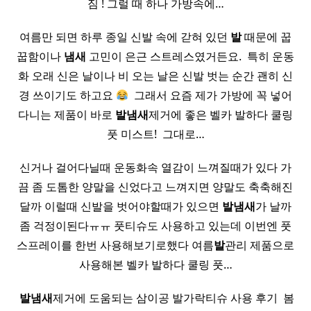
짐 ! 그럴 때 하나 가방속에…
여름만 되면 하루 종일 신발 속에 갇혀 있던
발
때문에 꿉
꿉함이나
냄새
고민이 은근 스트레스였거든요. ​ 특히 운동
화 오래 신은 날이나 비 오는 날은 신발 벗는 순간 괜히 신
경 쓰이기도 하고요
​ 그래서 요즘 제가 가방에 꼭 넣어
다니는 제품이 바로
발
냄새
제거에 좋은 벨카 발하다 쿨링
풋 미스트! ​ 그대로…
신거나 걸어다닐때 운동화속 열감이 느껴질때가 있다 가
끔 좀 도톰한 양말을 신었다고 느껴지면 양말도 축축해진
달까 이럴때 신발을 벗어야할때가 있으면
발
냄새
가 날까
좀 걱정이된다ㅠㅠ 풋티슈도 사용하고 있는데 이번엔 풋
스프레이를 한번 사용해보기로했다 여름
발
관리 제품으로
사용해본 벨카 발하다 쿨링 풋…
​
발
냄새
제거에 도움되는 삼이공 발가락티슈 사용 후기 ​ 봄