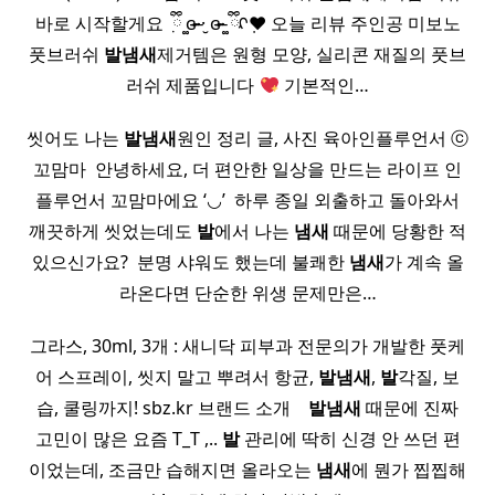
바로 시작할게요 ٜ ྀི ͚ɞ̴̶̷ ·̮ ɞ̴̶̷ ͚ ྀིᡘ݂❤︎ 오늘 리뷰 주인공 미보노
풋브러쉬
발
냄새
제거템은 원형 모양, 실리콘 재질의 풋브
러쉬 제품입니다
기본적인…
씻어도 나는
발
냄새
원인 정리 글, 사진 육아인플루언서 ⓒ
꼬맘마 ​ 안녕하세요, 더 편안한 일상을 만드는 라이프 인
플루언서 꼬맘마에요 ‘◡’ ​ 하루 종일 외출하고 돌아와서
깨끗하게 씻었는데도
발
에서 나는
냄새
때문에 당황한 적
있으신가요? ​ 분명 샤워도 했는데 불쾌한
냄새
가 계속 올
라온다면 단순한 위생 문제만은…
그라스, 30ml, 3개 : 새니닥 피부과 전문의가 개발한 풋케
어 스프레이, 씻지 말고 뿌려서 항균,
발
냄새
,
발
각질, 보
습, 쿨링까지! sbz.kr 브랜드 소개 ​ ​ ​
발
냄새
때문에 진짜
고민이 많은 요즘 T_T ,..
발
관리에 딱히 신경 안 쓰던 편
이었는데, 조금만 습해지면 올라오는
냄새
에 뭔가 찝찝해