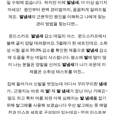
일 수밖에 없습니다. ​ 하지만 이제
발
냄새
, 더 이상 숨기지
마세요! ​ ​ 원인부터 완벽 관리법까지, 꼼꼼하게 알려드릴
게요. ​
발
냄새
의 근본적인 원인을 이해하고 나에게 맞는
관리 방법을 찾는다면…
​ 윈드스카프 ​
발
냄새
감소 데일리 삭스 ​ ​ 윈드스카프에서
블랙 골지 양말 데려왔어요. 5켤레가 한 세트인데요. 소취
성 시험 결과 99.9% 감소를 확인한 제품으로
발
냄새
감소
에 도움을 주는 데일리 삭스랍니다. 평소에
발
에 땀이 많
이 나는 분들은 양말을 신어도
발
냄새
가 나기 쉬운데 이
제품은 소취성 테스트를 마친…
집에 들어가서 신발을 벗었는데 어디서 꾸리꾸리한
냄새
가.. 근원지는 바로 제
발
! 제
발
냄새
가 장난 아닌 거예요~
땀도 차고 특히 여름 되면 더욱 심해지는
발
냄새
를 잡기
위해 발그레를 사용해 보겠습니다 우선 발그레는 풋 에멀
전과 미스트 세트로 구성되어 있는데요~ 먼저 미스트부