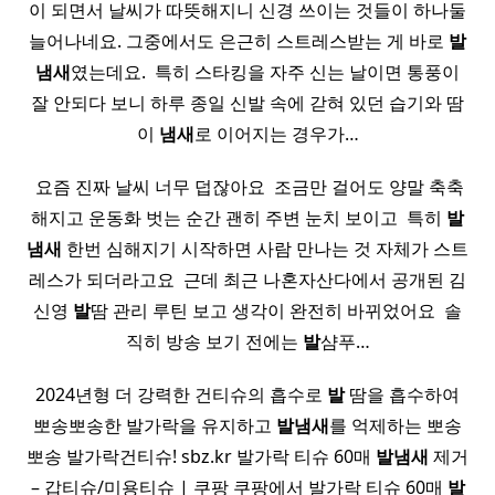
이 되면서 날씨가 따뜻해지니 신경 쓰이는 것들이 하나둘
늘어나네요. 그중에서도 은근히 스트레스받는 게 바로
발
냄새
였는데요. ​ 특히 스타킹을 자주 신는 날이면 통풍이
잘 안되다 보니 하루 종일 신발 속에 갇혀 있던 습기와 땀
이
냄새
로 이어지는 경우가…
​ 요즘 진짜 날씨 너무 덥잖아요 ​ 조금만 걸어도 양말 축축
해지고 운동화 벗는 순간 괜히 주변 눈치 보이고 ​ 특히
발
냄새
한번 심해지기 시작하면 사람 만나는 것 자체가 스트
레스가 되더라고요 ​ 근데 최근 나혼자산다에서 공개된 김
신영
발
땀 관리 루틴 보고 생각이 완전히 바뀌었어요 ​ 솔
직히 방송 보기 전에는
발
샴푸…
2024년형 더 강력한 건티슈의 흡수로
발
땀을 흡수하여
뽀송뽀송한 발가락을 유지하고
발
냄새
를 억제하는 뽀송
뽀송 발가락건티슈! sbz.kr 발가락 티슈 60매
발
냄새
제거
– 갑티슈/미용티슈 | 쿠팡 쿠팡에서 발가락 티슈 60매
발