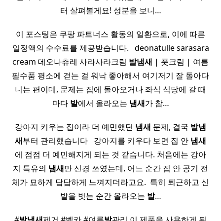
터 살펴볼게요! 성분을 보니…
이 포스팅은 쿠팡 파트너스 활동의 일환으로, 이에 따른
일정액의 수수료를 제공받습니다. ​ ​ deonatulle sarasara
cream 데오나츄레 사라사라크림
발
냄새
| 풋크림 | 여름
필수품 평소에 걷는 걸 워낙 좋아해서 여기저기 잘 돌아다
니는 편이데, 문제는 집에 돌아오거나 좌식 식당에 갈 때
마다
발
에서 올라오는
냄새
가 참…
강아지 키우는 집이라 더 예민했던
냄새
문제, 결국
발
냄
새
부터 관리했습니다 ​ ​ 강아지를 키우다 보면 집 안
냄새
에 점점 더 예민해지게 되는 것 같습니다. 처음에는 강아
지 특유의
냄새
만 신경 쓰였는데, 어느 순간 집 안 공기 전
체가 묘하게 답답하게 느껴지더라고요. ​ 특히 퇴근하고 신
발을 벗는 순간 올라오는
발
…
#
발
냄새
제거 #벨카 #여름
발
관리 이 제품을 사용하게 된