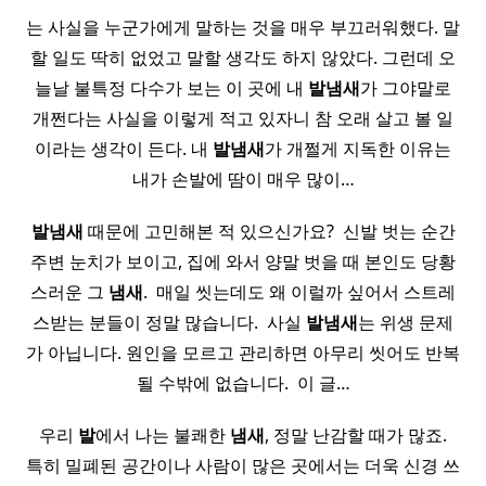
는 사실을 누군가에게 말하는 것을 매우 부끄러워했다. 말
할 일도 딱히 없었고 말할 생각도 하지 않았다. 그런데 오
늘날 불특정 다수가 보는 이 곳에 내
발
냄새
가 그야말로
개쩐다는 사실을 이렇게 적고 있자니 참 오래 살고 볼 일
이라는 생각이 든다. 내
발
냄새
가 개쩔게 지독한 이유는
내가 손발에 땀이 매우 많이…
발
냄새
때문에 고민해본 적 있으신가요? ​ 신발 벗는 순간
주변 눈치가 보이고, 집에 와서 양말 벗을 때 본인도 당황
스러운 그
냄새
. ​ 매일 씻는데도 왜 이럴까 싶어서 스트레
스받는 분들이 정말 많습니다. ​ 사실
발
냄새
는 위생 문제
가 아닙니다. 원인을 모르고 관리하면 아무리 씻어도 반복
될 수밖에 없습니다. ​ 이 글…
​ 우리
발
에서 나는 불쾌한
냄새
, 정말 난감할 때가 많죠. ​
특히 밀폐된 공간이나 사람이 많은 곳에서는 더욱 신경 쓰