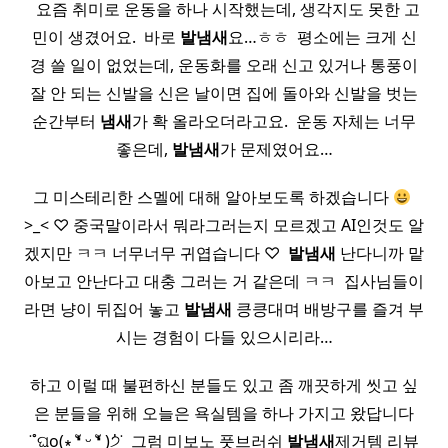
​ ​ 요즘 취미로 운동을 하나 시작했는데, 생각지도 못한 고
민이 생겼어요. ​ 바로
발
냄새
요…ㅎㅎ ​ 평소에는 크게 신
경 쓸 일이 없었는데, 운동화를 오래 신고 있거나 통풍이
잘 안 되는 신발을 신은 날이면 집에 돌아와 신발을 벗는
순간부터
냄새
가 확 올라오더라고요. ​ 운동 자체는 너무
좋은데,
발
냄새
가 문제였어요…
그 미스테리한 스멜에 대해 알아보도록 하겠습니다
​
>_< ♡ 중국말이라서 뭐라그러는지 모르겠고 AI인것도 알
겠지만 ㅋㅋ 너무너무 귀엽습니다 ♡ ​
발
냄새
난다니까 맡
아보고 안난다고 대충 그러는 거 같은데 ㅋㅋ ​ 집사님들이
라면 냥이 뒤집어 놓고
발
냄새
킁킁대며 배방구를 즐겨 부
시는 경험이 다들 있으시리라…
하고 이럴 때 불편하신 분들도 있고 좀 깨끗하게 씻고 싶
은 분들을 위해 오늘은 욕실템을 하나 가지고 왔답니다
˙˚ଘo(∗ ❛ั ᵕ ❛ั )੭່˙ ​ 그럼 미보노 풋브러쉬
발
냄새
제거템 리뷰