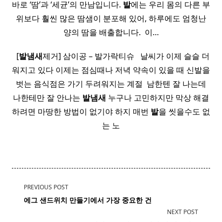
바로 ‘땀’과 ‘세균’의 만남입니다.
발
에는 우리 몸의 다른 부
위보다 훨씬 많은 땀샘이 분포해 있어, 하루에도 엄청난
양의 땀을 배출합니다. ​ 이…
​ ​ [
발
냄새
제거] 삼이공 – 발가락티슈 ​ ​ 날씨가 이제 슬슬 더
워지고 있다 이제는 점심때나 저녁 약속이 있을 때 신발을
벗는 음식점은 가기 두려워지는 계절 ​ 남한텐 잘 나는데
나한테만 잘 안나는
발
냄새
누구나 고민하지만 막상 해결
하려면 마땅한 방법이 없기야 하지 매번
발
을 씻을수도 없
는 노
<span
PREVIOUS POST
class="nav-
에그
샌드위치
만들기에서 가장 중요한 건
subtitle
NEXT POST
screen-