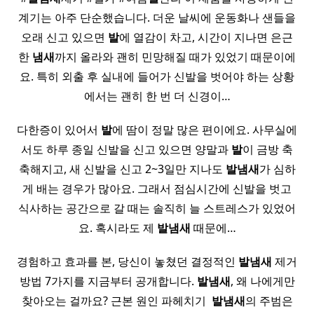
계기는 아주 단순했습니다. 더운 날씨에 운동화나 샌들을
오래 신고 있으면
발
에 열감이 차고, 시간이 지나면 은근
한
냄새
까지 올라와 괜히 민망해질 때가 있었기 때문이에
요. 특히 외출 후 실내에 들어가 신발을 벗어야 하는 상황
에서는 괜히 한 번 더 신경이…
다한증이 있어서
발
에 땀이 정말 많은 편이에요. 사무실에
서도 하루 종일 신발을 신고 있으면 양말과
발
이 금방 축
축해지고, 새 신발을 신고 2~3일만 지나도
발
냄새
가 심하
게 배는 경우가 많아요. 그래서 점심시간에 신발을 벗고
식사하는 공간으로 갈 때는 솔직히 늘 스트레스가 있었어
요. 혹시라도 제
발
냄새
때문에…
경험하고 효과를 본, 당신이 놓쳤던 결정적인
발
냄새
제거
방법 7가지를 지금부터 공개합니다.
발
냄새
, 왜 나에게만
찾아오는 걸까요? 근본 원인 파헤치기 ​
발
냄새
의 주범은