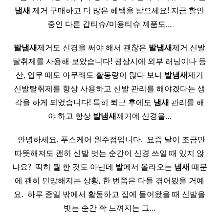
냄새
제거 구매하고 더 많은 혜택을 받으세요! 지금 할인
중인 다른 갑티슈/미용티슈 제품도…
발
냄새
제거도 신경을 써야 해서 괜찮은
발
냄새
제거 신발
탈취제를 사용해 보았습니다! 평상시에 외부 러닝이나 등
산, 업무 때도 아무래도 활동량이 많다 보니
발
냄새
제거
신발탈취제를 항상 사용하고 신발 관리를 해야겠다는 생
각을 하게 되었습니다! 특히 퇴근 후에도
냄새
관리를 해
야 하고 항상
발
냄새
제거에 신경을…
​ ​ 안녕하세요. 푸스케어 원주점입니다. ​ 요즘 날이 조금만
따뜻해져도 괜히 신발 벗는 순간이 신경 쓰일 때 있지 않
나요? ​ 딱히 뭘 한 것도 아닌데
발
에서 올라오는
냄새
때문
에 괜히 민망해지는 상황, 한 번쯤은 다들 겪어봤을 거예
요. ​ 하루 종일 밖에서 활동하고 집에 들어왔을 때 신발을
벗는 순간 확 느껴지는 그…