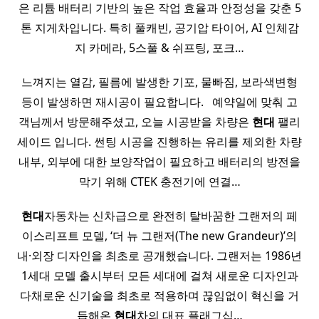
은 리튬 배터리 기반의 높은 작업 효율과 안정성을 갖춘 5
톤 지게차입니다. 특히 풀캐빈, 공기압 타이어, AI 인체감
지 카메라, 5스풀 & 쉬프팅, 포크…
느껴지는 열감, 필름에 발생한 기포, 물빠짐, 보라색변형
등이 발생하면 재시공이 필요합니다. ​ ​ 예약일에 맞춰 고
객님께서 방문해주셨고, 오늘 시공받을 차량은
현대
팰리
세이드 입니다. 썬팅 시공을 진행하는 유리를 제외한 차량
내부, 외부에 대한 보양작업이 필요하고 배터리의 방전을
막기 위해 CTEK 충전기에 연결…
현대
자동차는 신차급으로 완전히 탈바꿈한 그랜저의 페
이스리프트 모델, ‘더 뉴 그랜저(The new Grandeur)’의
내·외장 디자인을 최초로 공개했습니다. 그랜저는 1986년
1세대 모델 출시부터 모든 세대에 걸쳐 새로운 디자인과
다채로운 신기술을 최초로 적용하며 끊임없이 혁신을 거
듭해온
현대
차의 대표 플래그십…