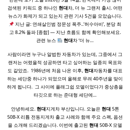
검색된 키워드 중 하나인
현대
차, 더 뉴 그랜저 출시. 어떤
뉴스가 화제가 되고 있는지 관련 기사 5건을 모았습니다.
지난 글: 연쇄살인범 정문성 폭주..’허수아비’, 분당 최
고 8.2% 돌파 [종합] — 지난 흐름도 함께 확인해보세요.
관련 뉴스
현대
차 ‘더 뉴…
사람이라면 누구나 알법한 자동차가 있는데, 그중에서 그
랜저는 어렸을적 성공하면 타고 싶어하는 일종의 목표와
도 같았죠. ​ 1986년에 처음 나온 이후,
현대
자동차를 대표
하는 세단중 하나가 되었으며 올해로 무려 40주년을 맞이
하게 됩니다. ​ 그 사이에 플래그쉽 모델이었다가 중상층을
타깃으로 하는 준대형 세단에…
안녕하세요.
현대
지게차 부산입니다. 오늘은
현대
5톤
50B-X 리튬 전동지게차 출고 사례와 함께 주요 스펙, 옵션
을 소개해 드리겠습니다. 이번에 출고된
현대
50B-X 모델