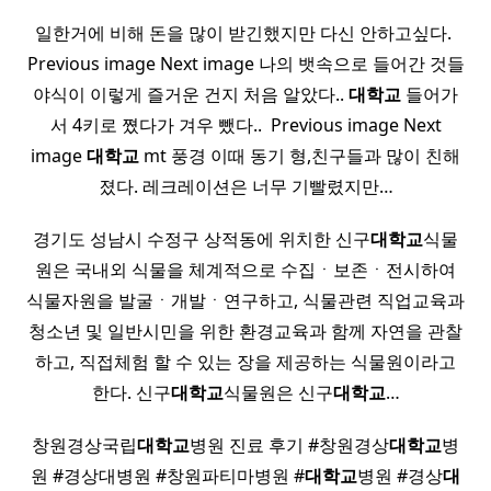
일한거에 비해 돈을 많이 받긴했지만 다신 안하고싶다. ​
Previous image Next image 나의 뱃속으로 들어간 것들
야식이 이렇게 즐거운 건지 처음 알았다..
대학교
들어가
서 4키로 쪘다가 겨우 뺐다.. ​ Previous image Next
image
대학교
mt 풍경 이때 동기 형,친구들과 많이 친해
졌다. 레크레이션은 너무 기빨렸지만…
경기도 성남시 수정구 상적동에 위치한 신구
대학교
식물
원은 국내외 식물을 체계적으로 수집ㆍ보존ㆍ전시하여
식물자원을 발굴ㆍ개발ㆍ연구하고, 식물관련 직업교육과
청소년 및 일반시민을 위한 환경교육과 함께 자연을 관찰
하고, 직접체험 할 수 있는 장을 제공하는 식물원이라고
한다. 신구
대학교
식물원은 신구
대학교
…
창원경상국립
대학교
병원 진료 후기 #창원경상
대학교
병
원 #경상대병원 #창원파티마병원 #
대학교
병원 #경상
대