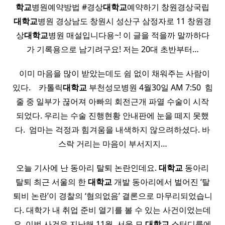
학교
병원예약방법 #경상
대학교
예약하기 창원경상국립
대학교
병원 경상남도 창원시 성산구 삼정자로 11 창원경
상
대학교
병원 매설입니다용~! 이 글을 적을까 말까하다
가 기록용으로 남기려구요! 저는 20대 초반부터…
​ ​ 이미 마음을 많이 받았는데도 쉼 없이 채워주는 사람이
있다. ​ ​ ​ 카톨릭
대학교
부천성모병원 4월30일 AM 7:50 ​ 힘
줄 중 일부가 끊어져 아빠의 회전근개 파열 수술이 시작
되었다. 우리는 수술 진행현황 안내판에 눈을 떼지 못했
다. ​ 엄마는 걱정과 힘겨움을 내색하지 않으려하셨다. 바
스락 거리는 마음이 부서지지…
오늘 기사에 난 동아리 탈퇴 논란인데요.
대학교
동아리
탈퇴 최근 서울의 한
대학교
개발 동아리에서 벌어진 ‘탈
퇴비 논란’이 경찰의 ‘혐의없음’ 결론으로 마무리되었습니
다. 대학가 내 취업 준비 열기를 볼 수 있는 사건이었는데
요. 이번 사건은 지난해 11월, 서울 모
대학교
스터디룸에