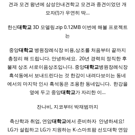
견과 모견 왕년에 삼성안내견학교 모견과 종견이었던 개
모자(!)가 우연히 딱…
한신
대학교
3D 모델링.zip 0.12MB 이번에 해볼 프로젝트
는
중앙
대학교
병원장례식장 비용,상조를 처음부터 끝까지
총정리 해 드립니다. 안녕하세요. ​ 20년 경력의 정직한 후
불제 상조 서로이음상조입니다. 중앙
대학교
병원장례식장
흑석동에서 보내드린다는 것 한강이 내려다보이는 동네
에서의 마지막 인사 흑석동은 조용한 동네입니다. ​ 한강을
옆에 두고 중앙
대학교
가 자리한 이…
잔나비, 지코부터 박재범까지
축산학과 취업, 연암
대학교
에서 준비하자 ​ 안녕하세요! ​
LG가 설립하고 LG가 지원하는 K-스마트팜 선도대학 연암