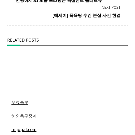
​ 안녕하세요! 오늘 포스팅은 엑설런트 올리브유
subtitle
NEXT POST
screen-
[에세이] 목욕탕
수건
분실 사건 한결
reader-
text">Page</span>
RELATED POSTS
무료슬롯
해외축구중계
mijugal.com