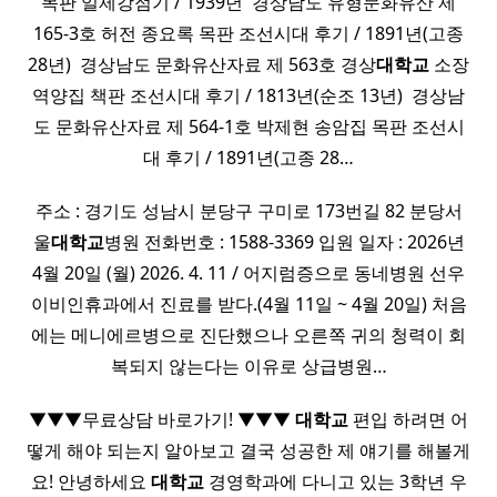
목판 일제강점기 / 1939년 ​ 경상남도 유형문화유산 제
165-3호 허전 종요록 목판 조선시대 후기 / 1891년(고종
28년) ​ 경상남도 문화유산자료 제 563호 경상
대학교
소장
역양집 책판 조선시대 후기 / 1813년(순조 13년) ​ 경상남
도 문화유산자료 제 564-1호 박제현 송암집 목판 조선시
대 후기 / 1891년(고종 28…
주소 : 경기도 성남시 분당구 구미로 173번길 82 분당서
울
대학교
병원 전화번호 : 1588-3369 입원 일자 : 2026년
4월 20일 (월) 2026. 4. 11 / 어지럼증으로 동네병원 선우
이비인휴과에서 진료를 받다.(4월 11일 ~ 4월 20일) 처음
에는 메니에르병으로 진단했으나 오른쪽 귀의 청력이 회
복되지 않는다는 이유로 상급병원…
▼▼▼무료상담 바로가기! ▼▼▼
대학교
편입 하려면 어
떻게 해야 되는지 알아보고 결국 성공한 제 얘기를 해볼게
요! 안녕하세요
대학교
경영학과에 다니고 있는 3학년 우