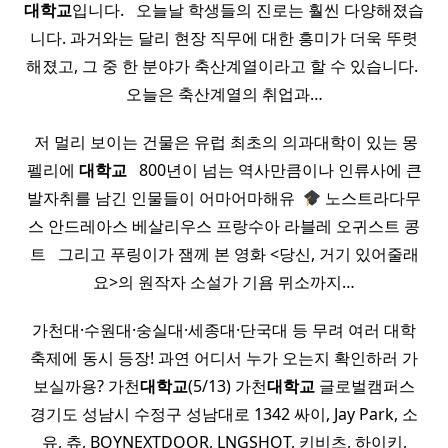
대학교
입니다. ​ ​ 오늘날 학생들의 진로는 훨씬 다양해졌습
니다. 과거와는 달리 현장 직무에 대한 흥미가 더욱 뚜렷
해졌고, 그 중 한 분야가 축산계열이라고 할 수 있습니다. ​
오늘은 축산계열의 취업과…
​ 저 멀리 보이는 건물은 유럽 최초의 의과대학이 있는 몽
펠리에
대학교
​ ​ 800년이 넘는 역사만큼이나 인류사에 큰
발자취를 남긴 인물들이 어마어마해유 ​
노스트라다무
스 안드레아스 베살리우스 프랑수아 라블레 오귀스트 콩
트 ​ ​ 그리고 푸링이가 잼께 본 영화 <당신, 거기 있어줄래
요>의 원작자 소설가 기욤 뮈소까지…
가천대·수원대·숭실대·세종대·단국대 등 무려 여러 대학
축제에 동시 등장! 과연 어디서 누가 오는지 확인하러 가
보실까용? 가천
대학교
(5/13) 가천
대학교
글로벌캠퍼스
경기도 성남시 수정구 성남대로 1342 싸이, Jay Park, 소
유, 츄, BOYNEXTDOOR, LNGSHOT, 키비츠, 하이키,