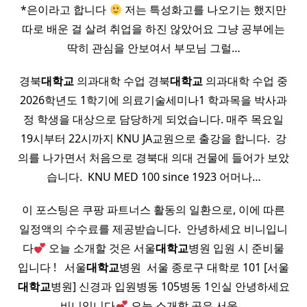
*은이라고 합니다
저는 특성화고를 나오기는 했지만
따로 배운 걸 살려 취업을 하진 않았어요 그냥 공부에는
딱히 관심을 안보여서 부모님 그럴…
경북
대학교
의과대학 수업 경북
대학교
의과대학 수업 중
2026학년도 1학기에 의료기술세미나1 학과목을 박사과
정 학생을 대상으로 담당하게 되었습니다. 매주 목요일
19시부터 22시까지 KNU JA교원으로 출강을 합니다. ​ 강
의를 나가면서 처음으로 경북대 의대 건물에 들어가 보았
습니다. ​ KNU MED 100 since 1923 어머나…
이 포스팅은 쿠팡 파트너스 활동의 일환으로, 이에 따른
일정액의 수수료를 제공받습니다. ​ 안녕하세요 비니입니
다
오늘 소개할 것은 서울
대학교
병원 입원 시 준비물
입니다 ! ​ ​ 서울
대학교
병원 ​ 서울 종로구 대학로 101 [서울
대학교
병원] 신경과 입원병동 105병동 1인실 안녕하세요
비니입니다
오늘 소개할 곳은 서울…