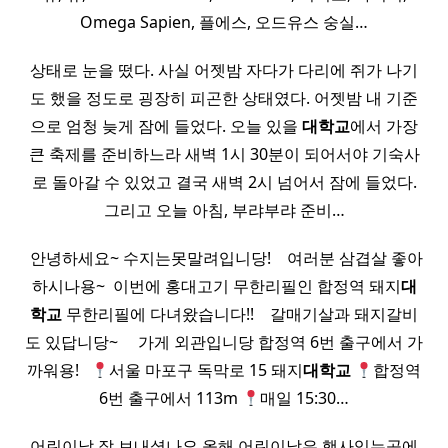
Omega Sapien, 플에스, 오드유스 숭실…
상태로 눈을 떴다. 사실 어젯밤 자다가 다리에 쥐가 나기
도 했을 정도로 굉장히 피곤한 상태였다. 어젯밤 내 기준
으로 엄청 늦게 잠에 들었다. 오늘 있을
대학교
에서 가장
큰 축제를 준비하느라 새벽 1시 30분이 되어서야 기숙사
로 돌아갈 수 있었고 결국 새벽 2시 넘어서 잠에 들었다.
그리고 오늘 아침, 부랴부랴 준비…
​ 안녕하세요~ 수지는못말려입니당! ​ ​ ​ 여러분 삼겹살 좋아
하시나용~ ​ 이번에 홍대고기 무한리필인 합정역 돼지
대
학교
무한리필에 다녀왔습니다!! ​ ​ ​ 갈매기살과 돼지갈비
도 있답니당~ ​ ​ ​ ​ 가게 외관입니당 합정역 6번 출구에서 가
까워용! ​ ​
서울 마포구 독막로 15 돼지
대학교
합정역
6번 출구에서 113m
매일 15:30…
어린이날 잘 보내셨나요 올해 어린이날은 행사있는곳에