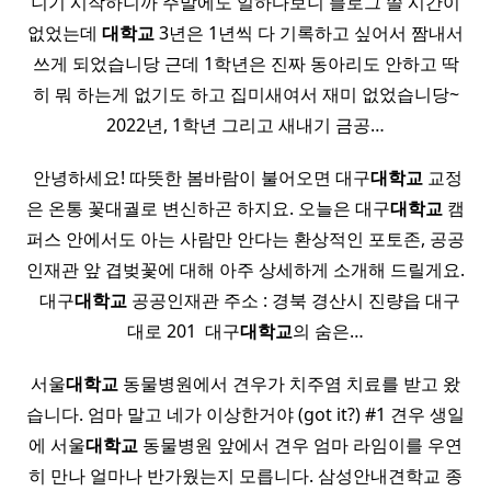
니기 시작하니까 주말에도 일하다보니 블로그 쓸 시간이
없었는데
대학교
3년은 1년씩 다 기록하고 싶어서 짬내서
쓰게 되었습니당 근데 1학년은 진짜 동아리도 안하고 딱
히 뭐 하는게 없기도 하고 집미새여서 재미 없었습니당~
2022년, 1학년 그리고 새내기 금공…
​ 안녕하세요! 따뜻한 봄바람이 불어오면 대구
대학교
교정
은 온통 꽃대궐로 변신하곤 하지요. 오늘은 대구
대학교
캠
퍼스 안에서도 아는 사람만 안다는 환상적인 포토존, 공공
인재관 앞 겹벚꽃에 대해 아주 상세하게 소개해 드릴게요.
​ ​ 대구
대학교
공공인재관 주소 : 경북 경산시 진량읍 대구
대로 201 ​ 대구
대학교
의 숨은…
서울
대학교
동물병원에서 견우가 치주염 치료를 받고 왔
습니다. 엄마 말고 네가 이상한거야 (got it?) #1 견우 생일
에 서울
대학교
동물병원 앞에서 견우 엄마 라임이를 우연
히 만나 얼마나 반가웠는지 모릅니다. 삼성안내견학교 종