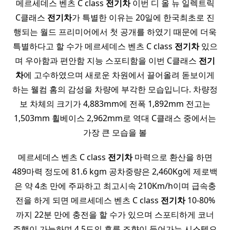
메르세데스 벤츠 C class
전기
차
이번 디 올 뉴 일렉트릭
C클래스
전기
차
가 특별한 이유는 20일에 한국최초로 진
행되는 월드 프리미어에서 첫 공개를 하였기 때문에 더욱
특별하다고 할 수가 메르세데스 벤츠 C class
전기
차
있으
며 우아함과 편안함 지능 스포티함을 이번 C클래스
전기
차
에 고수하였으며 새로운 차원에서 끌어올려 돋보이게
하는 웰컴 홈의 감성을 차량에 부각한 모습입니다. 차량정
보 차체의 크기가 4,883mm에 전폭 1,892mm 전고는
1,503mm 휠베이스 2,962mm로 역대 C클래스 중에서는
가장 큰 모습을 볼
메르세데스 벤츠 C class
전기
차
마력으로 환산을 하면
489마력 정도에 81.6 kgm 공차중량은 2,460Kg에 제로백
은 약 4초 만에 주파하고 최고시속 210Km/h이며 급속충
전을 하게 되면 메르세데스 벤츠 C class
전기
차
10-80%
까지 22분 만에 충전을 할 수가 있으며 스포티하게 코너
주행이 가능하며 4.5도의 후륜 조향이 들어가는 시스템으