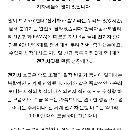
지자체들이 많이 있답니다…
많이 보이죠? 한때 ‘
전기
차
캐즘’이라는 우려도 있었지만,
올해 분위기는 완전히 달라졌습니다. 한국자동차모빌리
티산업협회(KAMA)에 따르면 지난 3월 국내
전기
차
판매
량은 4만 1,918대로 전년 대비 무려 2.5배 증가했는데요,
수입
차
시장에서도 지난달 신규 등록 차량 2대 중 1대가
전기
차
였을 만큼 성장세가…
전기
차
보급은 속도 조절과 질적 변화가 동시에 일어나는
복합적인 단계에 진입했다. 과거와 같은 폭발적인 가속화
보다는 시장의 체질이 개선되면서 점진적으로 우상향 하
는 모습이다. 보급 속도는 가속보다는 견고한 성장으로 넘
어가는 추세이다. 전 세계
전기
차
운행 대수는 약 1억
1,600만 대에 도달하며, 전년 대비…
​ 2026년 글로벌
전기
차
시장은 각국 정부의 탄소중립 정