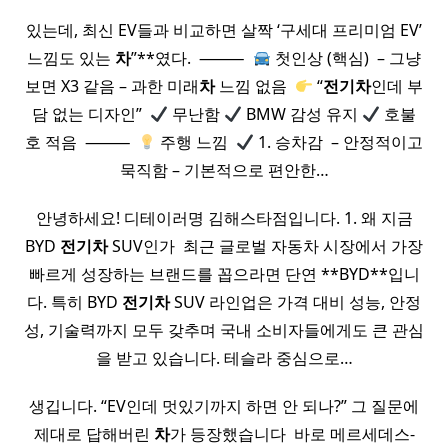
있는데, 최신 EV들과 비교하면 살짝 ‘구세대 프리미엄 EV’
느낌도 있는
차
”**였다. ​ ⸻ ​
첫인상 (핵심) ​ – 그냥
보면 X3 같음 – 과한 미래
차
느낌 없음 ​
“
전기
차
인데 부
담 없는 디자인” ​
무난함
BMW 감성 유지
호불
호 적음 ​ ⸻ ​
주행 느낌 ​
1. 승차감 ​ – 안정적이고
묵직함 – 기본적으로 편안한…
안녕하세요! 디테이러명 김해스타점입니다. 1. 왜 지금
BYD
전기
차
SUV인가 ​ 최근 글로벌 자동차 시장에서 가장
빠르게 성장하는 브랜드를 꼽으라면 단연 **BYD**입니
다. 특히 BYD
전기
차
SUV 라인업은 가격 대비 성능, 안정
성, 기술력까지 모두 갖추며 국내 소비자들에게도 큰 관심
을 받고 있습니다. 테슬라 중심으로…
생깁니다. “EV인데 멋있기까지 하면 안 되나?” 그 질문에
제대로 답해버린
차
가 등장했습니다 ​ 바로 메르세데스-