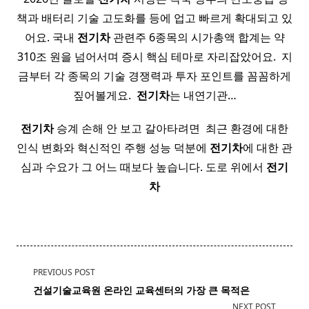
책과 배터리 기술 고도화를 등에 업고 빠르게 확대되고 있
어요. 국내
전기
차
관련주 6종목의 시가총액 합계는 약
310조 원을 넘어서며 증시 핵심 테마로 자리잡았어요. ​ 지
금부터 각 종목의 기술 경쟁력과 투자 포인트를 꼼꼼하게
짚어볼게요. ​
전기
차
는 내연기관…
전기
차
승계 손해 안 보고 갈아타려면 ​ 최근 환경에 대한
인식 변화와 혁신적인 주행 성능 덕분에
전기
차
에 대한 관
심과 수요가 그 어느 때보다 높습니다. 도로 위에서
전기
차
<span
PREVIOUS POST
class="nav-
건설
기술교육원 온라인 교육센터의 가장 큰 목적은
subtitle
NEXT POST