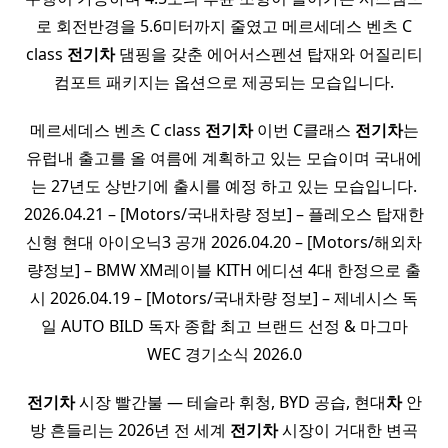
로 회전반경을 5.6미터까지 줄였고 메르세데스 벤츠 C
class
전기
차
댐핑을 갖춘 에어서스펜션 탑재와 어질리티
컴포트 패키지는 옵션으로 제공되는 모습입니다.
메르세데스 벤츠 C class
전기
차
이번 C클래스
전기
차
는
유럽내 출고를 올 여름에 계획하고 있는 모습이며 국내에
는 27년도 상반기에 출시를 예정 하고 있는 모습입니다.
2026.04.21 – [Motors/국내차량 정보] – 플레오스 탑재한
신형 현대 아이오닉3 공개 2026.04.20 – [Motors/해외차
량정보] – BMW XM레이블 KITH 에디션 4대 한정으로 출
시 2026.04.19 – [Motors/국내차량 정보] – 제네시스 독
일 AUTO BILD 독자 종합 최고 브랜드 선정 & 마그마
WEC 경기소식 2026.0
전기
차
시장 빨간불 — 테슬라 휘청, BYD 공습, 현대
차
안
방 흔들리는 2026년 전 세계
전기
차
시장이 거대한 변곡