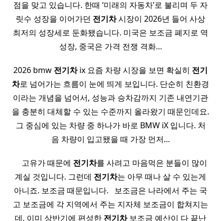
점을 맞고 있습니다. 한때 ‘미래의 자동차’로 불리며 두 자
릿수 성장을 이어가던
전기
차
시장이 2026년 들어 사상
최저의 성장세로 둔화됐습니다. 미국은 보조금 폐지로 역
성장, 중국은 가격 전쟁 격화…
2026 bmw
전기
차
ix 요즘 차량 시장을 보면 확실히
전기
차
로 넘어가는 흐름이 눈에 띄게 보입니다. 단순히 친환경
이라는 개념을 넘어서, 성능과 승차감까지 기존 내연기관
을 충분히 대체할 수 있는 수준까지 올라왔기 때문인데요.
그 중심에 있는 차량 중 하나가 바로 BMW iX 입니다. 처
음 차량이 입고됐을 때 가장 먼저…
​ ​ ​ ​ 고유가 때문에
전기
차
를 사려고 마음먹은 분들이 많이
계실 것입니다. 그런데
전기
차
는 아무 때나 살 수 있는게
아니죠. 보조금 때문입니다. ​ ​ 보조금은 나라에서 주는 국
고 보조금에 각 지역에서 주는 지자체 보조금이 합쳐지는
데, 이미 상반기에 편성한
전기
차
보조금 예산이 다 끝난