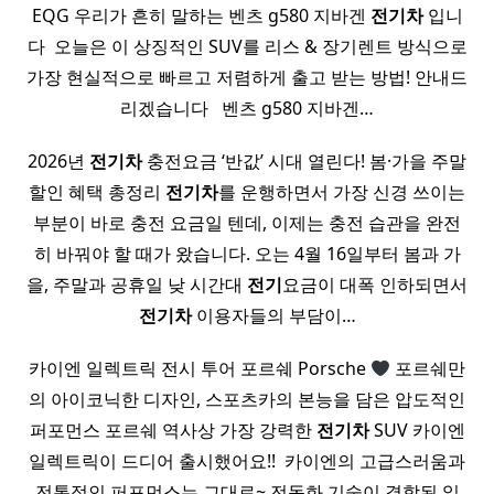
EQG 우리가 흔히 말하는 벤츠 g580 지바겐
전기
차
입니
다 ​ 오늘은 이 상징적인 SUV를 리스 & 장기렌트 방식으로
가장 현실적으로 빠르고 저렴하게 출고 받는 방법! 안내드
리겠습니다 ​ ​ 벤츠 g580 지바겐…
2026년
전기
차
충전요금 ‘반값’ 시대 열린다! 봄·가을 주말
할인 혜택 총정리
전기
차
를 운행하면서 가장 신경 쓰이는
부분이 바로 충전 요금일 텐데, 이제는 충전 습관을 완전
히 바꿔야 할 때가 왔습니다. 오는 4월 16일부터 봄과 가
을, 주말과 공휴일 낮 시간대
전기
요금이 대폭 인하되면서
전기
차
이용자들의 부담이…
카이엔 일렉트릭 전시 투어 포르쉐 Porsche
포르쉐만
의 아이코닉한 디자인, 스포츠카의 본능을 담은 압도적인
퍼포먼스 포르쉐 역사상 가장 강력한
전기
차
SUV 카이엔
일렉트릭이 드디어 출시했어요!! ​ 카이엔의 고급스러움과
전통적인 퍼포먼스는 그대로~ 전동화 기술이 결합된 일