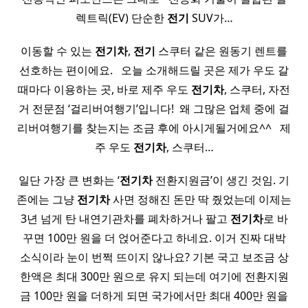
렉트릭(EV) 단순한
전기
SUV가…
이동할 수 있는
전기
차
,
전기
스쿠터 같은 원동기 렌트를
선호하는 편이에요. ​ ​ 오늘 소개해드릴 곳은 제가 우도 갈
때마다 이용하는 곳, 바로 제주 우도
전기
차
, 스쿠터, 자전
거 전문점 ‘걸리버여행기’입니다! ​ 왜 그많은 업체 중에 걸
리버여행기를 찾는지는 조금 후에 아시게될거에요^^ ​ ​ 제
주 우도
전기
차
, 스쿠터…
일단 가장 큰 변화는 ‘
전기
차
전환지원금’이 생긴 것임. 기
존에는 그냥
전기
차
사면 정해진 돈만 딱 줬었는데 이제는
3년 넘게 탄 내연기관차를 폐차하거나 팔고
전기
차
로 바
꾸면 100만 원을 더 얹어준다고 하네요. 이거 진짜 대박
소식이라 눈이 번쩍 뜨이지 않나요? 기본 국고 보조금 상
한액은 최대 300만 원으로 유지 되는데 여기에 전환지원
금 100만 원을 더하게 되면 국가에서만 최대 400만 원을