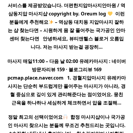
서비스를 제공받았습니다. 더편한
지압
마사지
안마원 / 역
삼동
지압
마사지
샵 copyright by. Oreum log
​ 이런
분들에게 추천해요
– 역삼동 대치동
지압
마사지
잘하
는 샵 찾는다면 – 시원하게 몸 잘 풀어주는 국가공인 안마
센터 찾는다면 ​ ​ 안녕하세요, 뷰티앤헬스 블로거 오름입
니다. 저는
마사지
받는걸 굉장히…
마사지
매일11:00 – 다음 날 02:00 유레카
마사지
: 네이버
방문자리뷰 159 · 블로그리뷰 169
pcmap.place.naver.com ​ ​ 1. 경혈
지압
마사지
유레카
마
사지
는 단순히 부드럽게만 풀어주는
마사지
가 아니라, 경
혈 중심으로 깊이 있게 관리해준다는 점이었어요. 뭉친
근육을 하나하나 세심하게 체크하면서 압을 조절해…
정말 최고의 선택이었어요
​ 합정
마사지
샵이나 국가공
인
마사지
찾으시는 분들께 무조건 추천드리는 곳입니다.