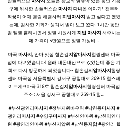
손플러스손
마사지
오늘은 광교와 맞닿아 있는 용인 기흥
구에 위치한 손플러스손
마사지
다녀온 이야기! ​ 전부터
짝꿍이 어깨 결림 해결하러
지압
마사지
받고 싶다고 했었
는데, 감사한 기회가 생겨서 받아 보고 왔다. 1시간 동안
땀 뻘뻘 흘리시면서 정말 시원하게
지압
마사지
해주시는
데 가격이 5만원으로 정말 가성비…
마곡
마사지
, 안마 맛집 참손길
지압
마사지
힐링센터 마곡
점에 다녀왔습니다! 원래 내돈내산으로 갔었는데 좋은 기
회로 다시 방문하게 되었습니다~ 참손길
지압
마사지
힐링
센터 마곡점 서울특별시 강서구 공항대로 269-15 힐스테
이트에코마곡 318호 참손길
지압
마사지
힐링센터 마곡점
주소 : 서울 강서구 공항대로 269-15 힐…
#부산광안리
마사지
#정부지원바우처 #남천동
마사지
#
광안리
마사지
#수영구
마사지
#부산안마원 #남천역안마
원 #광안리안마원 #부산지압원 #남천동
지압
#광안리 힐