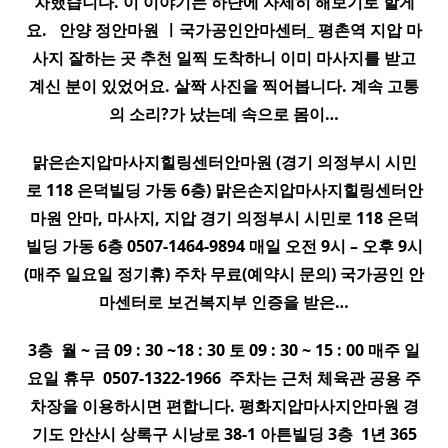
차했습니다. 이 이야기는 하단에 자세히 해보기로 할게
요. ​ ​ 안양 정안마원 ㅣ국가공인안마센터_ 평촌역
지압
마
사지
잘하는 곳 추천 일찍 도착하니 이미
마사지
를 받고
계신 분이 있었어요. 살짝 사진을 찍어봅니다. 계속 고통
의 소리?가 났는데 속으로 몸이…
맑은손
지압
마사지
힐링센터안마원 (경기 의정부시 시민
로 118 은덕빌딩 가동 6층) 맑은손
지압
마사지
힐링센터안
마원 안마,
마사지
,
지압
경기 의정부시 시민로 118 은덕
빌딩 가동 6층 0507-1464-9894 매일 오전 9시 – 오후 9시
(매주 일요일 정기휴) 주차 무료(예약시 문의) 국가공인 안
마센터로 보건복지부 인증을 받은…
3층 ​ 월 ~ 금 09 : 30 ~18 : 30 토 09 : 30 ~ 15 : 00 매주 일
요일 휴무 ​ 0507-1322-1966 ​ 주차는 근처 체육관 공용 주
차장을 이용하시면 편합니다. 평화
지압
마사지
안마원 경
기도 안산시 상록구 시낭로 38-1 아튼빌딩 3층 ​ 1년 365