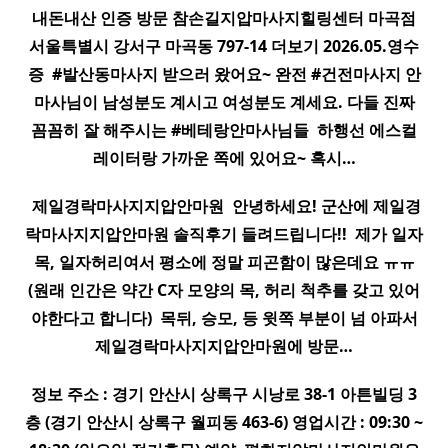
내돈내산 인증 방문 참손길
지압
마사지
힐링센터 마곡점
서울특별시 강서구 마곡동 797-14 더보기 2026.05.영수
증 ​ #발산동
마사지
받으러 왔어요~ 완전 #건전
마사지
안
마사님이 남성분도 계시고 여성분도 계세요. 다들 진짜
꼼꼼히 잘 해주시는 #베테랑안마사님들 ​ 하행선 에스컬
레이터랑 가까운 쪽에 있어요~ 혹시…
​ 제일경락
마사지
지압
안마원 ​ 안녕하세요! 군산에 제일경
락
마사지
지압
안마원 솔직후기 들려드립니다!! ​ 제가 일자
목, 일자허리여서 평소에 정말 피곤함이 많은데요 ㅠㅠ
(원래 인간은 약간 C자 모양의 목, 허리 척추를 갖고 있어
야한다고 합니다) ​ 목뒤, 승모, 등 윗쪽 부분이 넘 아파서
제일경락
마사지
지압
안마원에 방문…
정보 주소 : 경기 안산시 상록구 시낭로 38-1 아튼빌딩 3
층 (경기 안산시 상록구 월피동 463-6) 영업시간 : 09:30 ~