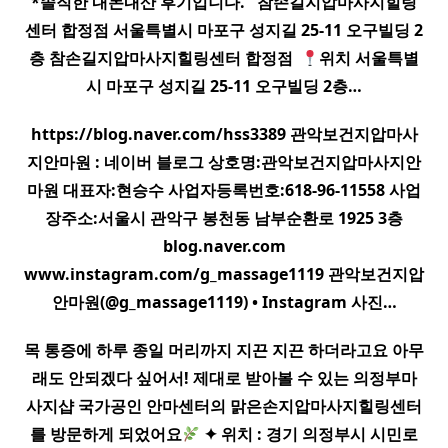
*솔직한 내돈내산 후기입니다. ​ ​ 참손길
지압
마사지
힐링
센터 합정점 서울특별시 마포구 성지길 25-11 오구빌딩 2
층 참손길
지압
마사지
힐링센터 합정점 ​
위치 서울특별
시 마포구 성지길 25-11 오구빌딩 2층…
https://blog.naver.com/hss3389 관악보건
지압
마사
지
안마원 : 네이버 블로그 상호명:관악보건
지압
마사지
안
마원 대표자:현승수 사업자등록번호:618-96-11558 사업
장주소:서울시 관악구 봉천동 남부순환로 1925 3층
blog.naver.com
www.instagram.com/g_massage1119 관악보건
지압
안마원(@g_massage1119) • Instagram 사진…
목 통증에 하루 종일 머리까지 지끈 지끈 하더라고요 아무
래도 안되겠다 싶어서! 제대로 받아볼 수 있는 의정부
마
사지
샵 국가공인 안마센터의 맑은손
지압
마사지
힐링센터
를 방문하게 되었어요
✦ 위치 : 경기 의정부시 시민로