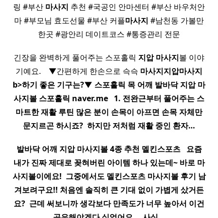
링 #부산
마사지
추천 #국공인 안마센터 #부산 바우처안
마 #부모님 효도선물 #부산 커플
마사지
#남천동 가볼만
한곳 #광안리 데이트코스 #통증관리 전문
긴장을 완벽하게 풀어주는 스포홀릭
지압
마사지
볼 이야
기예요. ​ ​ ​ ▼간편하게 한손으로 슥슥
마사지
지압마사지
b>하기 좋은 기구는?▼ 스포홀릭 목 어깨 발바닥
지압
마
사지
볼 스포홀릭 naver.me ​ ​ 1. 전완근부터 풀어주는 스
마트한 재활 루틴 많은 분이 손목이 아프면 손목 자체만
문지르곤 하시죠? ​ 하지만 저처럼 재활 중인 환자…
발바닥 어깨
지압
마사지
볼 4종 추천 멜킨스포츠 ​ ​ 요즘
내가 진짜 제대로 꽂혀버린 아이템 하나 있는데~ 바로
마
사지
볼이에요! ​ 그중에서도 멜킨스포츠
마사지
볼 후기 남
겨보려구요!! 처음엔 솔직히 큰 기대 없이 가볍게 샀거든
요? ​ 근데 써보니까 생각보다 만족도가 너무 높아서 이건
공유해야겠다 싶었어요 ​ ​ ​ ​ 사실…