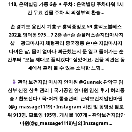
118, 은덕빌딩 가동 6층 ✦ 주차 : 은덕빌딩 주차타워 1시
간 무료 건물 주차 외 의정부역 환승…
손 경기도 용인시 기흥구 흥덕중앙로 59 흥덕노블레스
202호 영덕동 975ㅡ7 2층 손+손 손플러스손
지압
마사지
샵 ​ ​ ​ ​ 광교
마사지
체형관리 중국정통 손+손
지압
마사지
다녀온 날, 몸이 얼마나 뻐근했는지 문 열고 들어가는 순
간부터 “오늘 제대로 풀리겠다” 싶었어요. 건물 외관은 동
네에서 흔히 볼 수 있는 소박한 느낌…
​ ​
관악 보건
지압
마사지
안마원 @Guanak 관악구 임
산부 산전 산후 관리 | 국가공인 안마원 임신 후기 허리통
증 / 환도선다 / 목•어깨 통증관리 ​ 관악보건
지압
안마원
(@g_massage1119) • Instagram 사진 및 동영상 팔로
워 913명, 팔로잉 195명, 게시물 107개 – 관악보건
지압
안
마원(@g_massage1119)님의 Instagram…