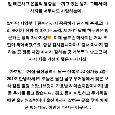
일 뻐근하고 온몸의 통증을 느끼고 있는 똥지 ​ 그래서
마
사지
를 너무나도 사랑하는데…
발바닥
지압
부터 종아리까지 꼼꼼하게 관리해 주세요! 다
리 붓기가 진짜 싹 빠지는 느낌. 제가 한 달에 한두번은 빙
문하는 정착
마사지
샵
​ 이제 골드손
마사지
는 저의 루
틴이 되어버렸으요 ​ 항상 감사합니다아-! ​ 강서
마사지
잘
하는 곳 정통
지압
마사지
잘하는 곳 거북목과 승모근
마
사지
서울 가성비 좋은
마사지
샵
가호방 무거점 울산광역시 남구 신복로 52 상가동 2층
201호 안녕하세요! 오늘은 울산 남구 무거동에서 찾은 보
석 같은 힐링 스팟, [브릿지 가호방 & 약손
지압
마사지
] 방
문 후기를 들고 왔습니다. ​ 평소 몸이 찌릿하고 무거워질
때면 울산찜질방이나 울산
마사지
잘하는 곳을 찾아 헤매
곤 했는데요. 이번에 다녀온 이곳은…