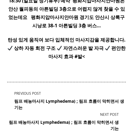
18:30 (일요일 정기휴무) 예약 ​ 평화
지압
마사지
안마원은
안산 월피동의 아튼빌딩 3층으로 어렵지 않게 찾을 수 있
었는데요 ​ ​ 평화
지압
마사지
안마원 경기도 안산시 상록구
시낭로 38-1 아튼빌딩 3층 버스…
탄성 있게 움직여 보다 입체적인 마사지감을 제공합니다.
상하 자동 회전 구조
자연스러운 발 자극
편안한
마사지
효과 #발<
<span
PREVIOUS POST
class="nav-
림프 배농마사지 Lymphedema) ;
림프
흐름이 막히면서 생
subtitle
기는
screen-
NEXT POST
reader-
림프 배농마사지 Lymphedema) ;
림프
흐름이 막히면서 생
text">Page</span>
기는