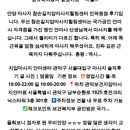
안양
마사지
참손길
지압
마사지
힐링센터 인덕원점 후기입
니다. 우선 참손길
지압
마사지
힐링센터는 국가공인 안마
사 자격증을 가진 맹인 안마사 선생님께서
마사지
를 해주
십니다. 그래서 퀄리티가 다르긴 합니다. 특히 목, 어깨 쪽
근육을 엄청 섬세하게
마사지
해주셨어요. 진짜 깊은 근
육까지 다뤄주십니다. ​ 총평 : 역시…
지압
마사지
안마센터 관악구 서울대입구
마사지
솔직후
기 글 사진 | 멈뭄밈 ​ ​ 기본 정보 ​ ​
영업시간 월-토
10:00-22:00 일 10:00-20:00 ​ ​
위치 관악보건
지압
마사
지
안마원 서울특별시 관악구 남부순환로 1925 호전크리
닉스타워 3층 301호 ​ ​
주차정보 건물 내 무료 주차 가능
​ ​
체크포인트 보건복지부 공인받은 국가…
들춰보니 점자로 된 우리안양 ㅠㅠㅠ 정말 많은 생각이 교