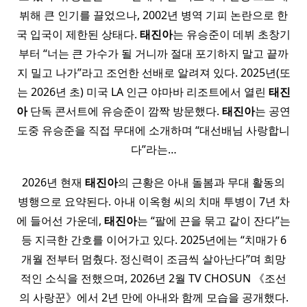
뷔해 큰 인기를 끌었으나, 2002년 병역 기피 논란으로 한
국 입국이 제한된 상태다.
태진아
는 유승준이 데뷔 초창기
부터 “너는 큰 가수가 될 거니까 절대 포기하지 말고 끝까
지 밀고 나가”라고 조언한 선배로 알려져 있다. 2025년(또
는 2026년 초) 미국 LA 인근 야마바 리조트에서 열린
태진
아
단독 콘서트에 유승준이 깜짝 방문했다.
태진아
는 공연
도중 유승준을 직접 무대에 소개하며 “대선배님 사랑합니
다”라는…
2026년 현재
태진아
의 근황은 아내 돌봄과 무대 활동의
병행으로 요약된다. 아내 이옥형 씨의 치매 투병이 7년 차
에 들어선 가운데,
태진아
는 “팔에 끈을 묶고 같이 잔다”는
등 지극한 간호를 이어가고 있다. 2025년에는 “치매가 6
개월 전부터 멈췄다. 정신력이 조금씩 살아난다”며 희망
적인 소식을 전했으며, 2026년 2월 TV CHOSUN 《조선
의 사랑꾼》에서 2년 만에 아내와 함께 모습을 공개했다.