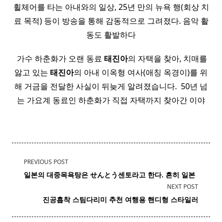
휠체어를 타는 아내와의 일상, 25년 만의 뉴욕 행(회상 치
료 목적) 등이 방송을 통해 감동적으로 그려졌다. 음악 활
동도 활발하다
​ 가수 하춘화가 오랜 동료
태진아
의 자택을 찾아, 치매를
앓고 있는
태진아
의 아내 이옥형 여사(애칭 옥경이)를 위
해 거금을 전달한 사실이 뒤늦게 알려졌습니다. ​ 50년 넘
는 가요계 동료인 하춘화가 직접 자택까지 찾아간 이야
<span
PREVIOUS POST
class="nav-
일본의 대중
목욕탕
은 せんとう센토라고 한다. 흔히 일본
subtitle
NEXT POST
screen-
진공흡착 스팀
다리미
추천 여행용 핸디형 스타일러
reader-
text">Page</span>