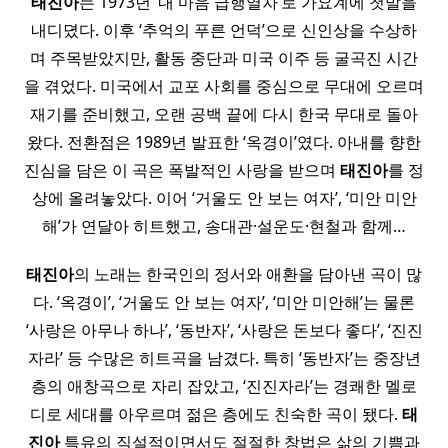
태진아
는 1973년 ‘내 마음 급행열차’로 가요계에 첫발을
내디뎠다. 이후 ‘추억의 푸른 언덕’으로 신인상을 수상하
며 주목받았지만, 활동 중단과 미국 이주 등 굴곡진 시간
을 겪었다. 미국에서 교포 사회를 중심으로 무대에 오르며
재기를 준비했고, 오랜 공백 끝에 다시 한국 무대로 돌아
왔다. 전환점은 1989년 발표한 ‘옥경이’였다. 아내를 향한
진심을 담은 이 곡은 폭발적인 사랑을 받으며
태진아
를 정
상에 올려놓았다. 이어 ‘거울도 안 보는 여자’, ‘미안 미안
해’가 연달아 히트했고, 송대관·설운도·현철과 함께…
태진아
의 노래는 한국인의 정서와 애환을 담아낸 곡이 많
다. ‘옥경이’, ‘거울도 안 보는 여자’, ‘미안 미안해’는 물론
‘사랑은 아무나 하나’, ‘동반자’, ‘사랑은 돈보다 좋다’, ‘진진
자라’ 등 수많은 히트곡을 남겼다. 특히 ‘동반자’는 중장년
층의 애창곡으로 자리 잡았고, ‘진진자라’는 경쾌한 멜로
디로 세대를 아우르며 젊은 층에도 친숙한 곡이 됐다.
태
진아
특유의 직설적이면서도 절절한 창법은 삶의 기쁨과