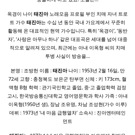
옥경이 나이
태진아
노래모음 프로필 부인 치매 자녀 트로
트 가수
태진아
는 수십 년 동안 국내 가요계에서 꾸준히
활동해 온 대표적인 현역 가수입니다. 특히 ‘옥경이’, ‘동반
자’, ‘사랑은 아무나 하나’ 같은 대표곡은 세대를 넘어 대중
적으로 알려져 있으며, 최근에는 아내 이옥형 씨의 치매
투병 사실이 방송을…
본명 : 조방헌 이름 :
태진아
나이 : 1953년 2월 16일, 만
72세 고향 : 충청북도 보은군 탄부면 신체 : 키 173cm, 혈
액형 B형 학력 : 관기국민학교 졸업, 중·고 졸업학력 검정
고시, 한국방송통신대학교 영어영문학과 학사 가족 : 아내
이옥형(1950년 생), 장남 조유명, 차남 조성현(가수 이루)
데뷔 : 1973년 ‘내 마음 급행열차’ 소속사 : 진아엔터테인
먼트