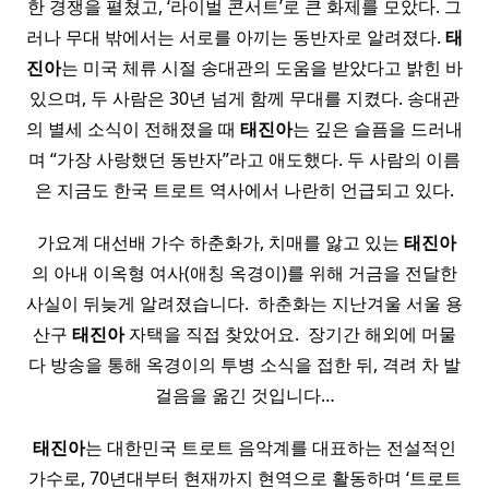
한 경쟁을 펼쳤고, ‘라이벌 콘서트’로 큰 화제를 모았다. 그
러나 무대 밖에서는 서로를 아끼는 동반자로 알려졌다.
태
진아
는 미국 체류 시절 송대관의 도움을 받았다고 밝힌 바
있으며, 두 사람은 30년 넘게 함께 무대를 지켰다. 송대관
의 별세 소식이 전해졌을 때
태진아
는 깊은 슬픔을 드러내
며 “가장 사랑했던 동반자”라고 애도했다. 두 사람의 이름
은 지금도 한국 트로트 역사에서 나란히 언급되고 있다.
​ 가요계 대선배 가수 하춘화가, 치매를 앓고 있는
태진아
의 아내 이옥형 여사(애칭 옥경이)를 위해 거금을 전달한
사실이 뒤늦게 알려졌습니다. ​ 하춘화는 지난겨울 서울 용
산구
태진아
자택을 직접 찾았어요. ​ 장기간 해외에 머물
다 방송을 통해 옥경이의 투병 소식을 접한 뒤, 격려 차 발
걸음을 옮긴 것입니다…
태진아
는 대한민국 트로트 음악계를 대표하는 전설적인
가수로, 70년대부터 현재까지 현역으로 활동하며 ‘트로트