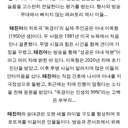
슬픔을 고스란히 전달한다는 평가를 받는다. 행사와 방송
무대에서 빠지지 않는 레퍼토리 역시 이들…
태진아
의 히트곡 ‘옥경이’의 실제 주인공은 아내 이옥형
(1950년 생)이다. 두 사람은 1981년 미국 뉴욕에서 처음
만나 결혼했다. 무명 시절과 힘든 시간을 함께 견디며 가
정을 꾸렸고,
태진아
는 방송을 통해 “성공은 아내 덕분”이
라고 여러 차례 밝힌 바 있다. 이옥형은 2020년 치매 초기
진단을 받았고, 이후 투병 사실이 알려지며 많은 이들의
안타까움을 샀다.
태진아
는 직접 간호에 나서며 아내를 지
극정성으로 돌봤고, 최근에는 치매 진행이 멈췄다는 소식
을 전해 응원을 받았다. “옥경이는 인생의 99%”라는 고백
은 부부의…
태진아
와 송대관은 오랜 세월 라이벌 구도를 형성하며 트
로트계를 이끌어온 인물들이다. 방송과 콘서트에서 유쾌