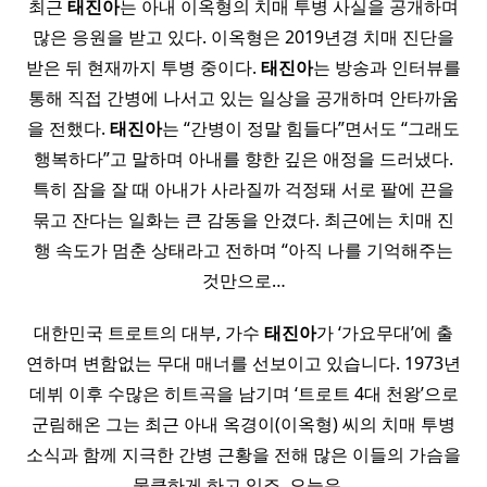
최근
태진아
는 아내 이옥형의 치매 투병 사실을 공개하며
많은 응원을 받고 있다. 이옥형은 2019년경 치매 진단을
받은 뒤 현재까지 투병 중이다.
태진아
는 방송과 인터뷰를
통해 직접 간병에 나서고 있는 일상을 공개하며 안타까움
을 전했다.
태진아
는 “간병이 정말 힘들다”면서도 “그래도
행복하다”고 말하며 아내를 향한 깊은 애정을 드러냈다.
특히 잠을 잘 때 아내가 사라질까 걱정돼 서로 팔에 끈을
묶고 잔다는 일화는 큰 감동을 안겼다. 최근에는 치매 진
행 속도가 멈춘 상태라고 전하며 “아직 나를 기억해주는
것만으로…
대한민국 트로트의 대부, 가수
태진아
가 ‘가요무대’에 출
연하며 변함없는 무대 매너를 선보이고 있습니다. 1973년
데뷔 이후 수많은 히트곡을 남기며 ‘트로트 4대 천왕’으로
군림해온 그는 최근 아내 옥경이(이옥형) 씨의 치매 투병
소식과 함께 지극한 간병 근황을 전해 많은 이들의 가슴을
뭉클하게 하고 있죠. 오늘은…