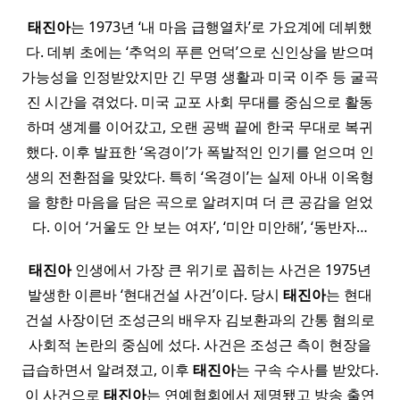
태진아
는 1973년 ‘내 마음 급행열차’로 가요계에 데뷔했
다. 데뷔 초에는 ‘추억의 푸른 언덕’으로 신인상을 받으며
가능성을 인정받았지만 긴 무명 생활과 미국 이주 등 굴곡
진 시간을 겪었다. 미국 교포 사회 무대를 중심으로 활동
하며 생계를 이어갔고, 오랜 공백 끝에 한국 무대로 복귀
했다. 이후 발표한 ‘옥경이’가 폭발적인 인기를 얻으며 인
생의 전환점을 맞았다. 특히 ‘옥경이’는 실제 아내 이옥형
을 향한 마음을 담은 곡으로 알려지며 더 큰 공감을 얻었
다. 이어 ‘거울도 안 보는 여자’, ‘미안 미안해’, ‘동반자…
태진아
인생에서 가장 큰 위기로 꼽히는 사건은 1975년
발생한 이른바 ‘현대건설 사건’이다. 당시
태진아
는 현대
건설 사장이던 조성근의 배우자 김보환과의 간통 혐의로
사회적 논란의 중심에 섰다. 사건은 조성근 측이 현장을
급습하면서 알려졌고, 이후
태진아
는 구속 수사를 받았다.
이 사건으로
태진아
는 연예협회에서 제명됐고 방송 출연