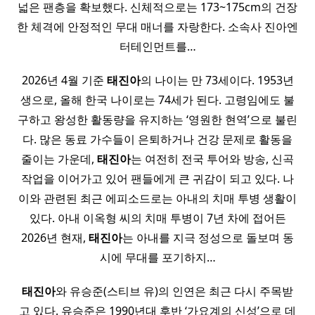
넓은 팬층을 확보했다. 신체적으로는 173~175cm의 건장
한 체격에 안정적인 무대 매너를 자랑한다. 소속사 진아엔
터테인먼트를…
2026년 4월 기준
태진아
의 나이는 만 73세이다. 1953년
생으로, 올해 한국 나이로는 74세가 된다. 고령임에도 불
구하고 왕성한 활동량을 유지하는 ‘영원한 현역’으로 불린
다. 많은 동료 가수들이 은퇴하거나 건강 문제로 활동을
줄이는 가운데,
태진아
는 여전히 전국 투어와 방송, 신곡
작업을 이어가고 있어 팬들에게 큰 귀감이 되고 있다. 나
이와 관련된 최근 에피소드로는 아내의 치매 투병 생활이
있다. 아내 이옥형 씨의 치매 투병이 7년 차에 접어든
2026년 현재,
태진아
는 아내를 지극 정성으로 돌보며 동
시에 무대를 포기하지…
태진아
와 유승준(스티브 유)의 인연은 최근 다시 주목받
고 있다. 유승준은 1990년대 후반 ‘가요계의 신성’으로 데