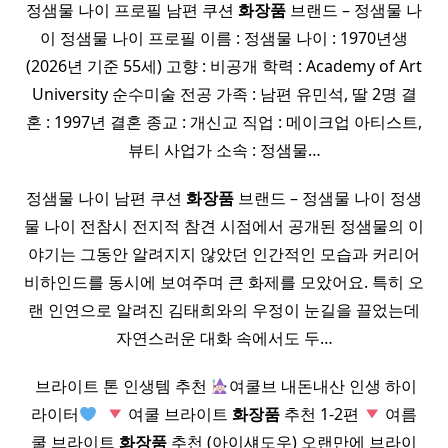
정샘물 나이 프로필 남편 쿠션
화장품
브랜드 – 정샘물 나
이 정샘물 나이 프로필 이름 : 정샘물 나이 : 1970년생
(2026년 기준 55세) 고향 : 비공개 학력 : Academy of Art
University 순수미술 전공 가족 : 남편 유민석, 딸 2명 결
혼 : 1997년 결혼 종교 : 개신교 직업 : 메이크업 아티스트,
뷰티 사업가 소속 : 정샘물…
정샘물 나이 남편 쿠션
화장품
브랜드 – 정샘물 나이 정생
물 나이 전참시 전지적 참견 시점에서 공개된 정샘물의 이
야기는 그동안 알려지지 않았던 인간적인 모습과 커리어
비하인드를 동시에 보여주며 큰 화제를 모았어요. 특히 오
랜 인연으로 알려진 김태희와의 우정이 눈길을 끌었는데
자연스러운 대화 속에서도 두…
​ 브라이트 톤 인생템 추천
여쿨브 내돈내산 인생 하이
라이터
​
여쿨 브라이트
화장품
추천 1-2편
여름
쿨 브라이트
화장품
추천 (아이섀도우) 오랜만에 브라이