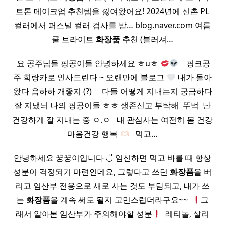
트톤 메이크업 추천템을 낋여왔어요! 2024년에 신촌 PL
컬러에서 퍼스널 컬러 검사를 받… blog.naver.com 여름
쿨 브라이트
화장품
추천 (블러셔…
​ 요 공주님들 핑공이들 안녕하세요 ㅎuㅎ
​ ​ ​ 핑크공
주 희랑카로 인사드린다 ~ 오랜만에 블로그
내가 돌아
왔다 음하하 개좋지 (?) ​ ​ ​ ​ 다들 어떻게 지내는지 궁금하다
잘 지냈늬 나의 핑공이들 ㅎㅎ 생존신고 부탁해 ​ 뚜벅 ​ 난
건강하게 잘 지내는 중 ㅇ.ㅇ ​ ​ 내 관심사는 여전히 몸 건강
마음건강 행복
​ ​ 먹고…
안녕하세요 꿍꿍이입니다 ◡̎ 임신하면 먹고 바를 때 항상
성분이 걱정되기 마련인데요, 그렇다고 쓰던
화장품
을 버
리고 임산부 전용으로 새로 사는 것도 부담되고, 내가 쓰
는
화장품
을 계속 써도 될지 고민스럽더라구요~~ ​
그
래서 알아본 임산부가 주의해야할 성분
​ 레티놀, 살리