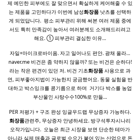
제 예민한 피부에도 잘 맞으면서 확실하게 케어해줄 수 있
는 제품을 고민하다가 이번에 남성
화장품
낫츠를 선택하
게 되었답니다. ​ 평소 피부관리 위해 써본 여러 제품 중에
서도 특히 만족감이 높아서 여러분께도 소개해드리려고
해요. ① 피부관리 결심한 이유…
자일+마이크로바이옴. 자고 일어나도 편안. 광채 올라…
naver.me 비건은 좀 약하지 않을까? 또는 비건은 순하다!
라는 작은 편견이 있던 저. 비건 기초
화장품
사용으로 과
연, 피부좋아지법이 가능한지 궁금했어요. 동물 실험을 반
대하고 박스잉크를 콩기름으로 하며 ​ 거기다 박스를 농업
부산물인 사탕수수100%로 만들…
PER 저평가 + 구조 완성 잉글우드랩 무상증자 가능하다.
화장품
관련주, 무상증자 안녕하세요. 방구석투자시나리
오작가입니다. ​ 오늘은 최근 시장을 보면 단순한 테마가
아니라 실제 매출과 글로벌 수요가 붙어 있는 산업으로 돈