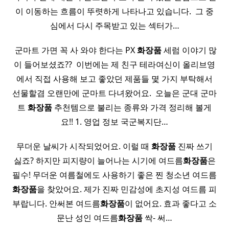
이 이동하는 흐름이 뚜렷하게 나타나고 있습니다. ​ 그 중
심에서 다시 주목받고 있는 섹터가…
​ 군마트 가면 꼭 사 와야 한다는 PX
화장품
세럼 이야기 많
이 들어보셨죠?? ​ 이번에는 제 친구 테라여신이 올리브영
에서 직접 사용해 보고 좋았던 제품들 몇 가지 부탁해서
선물할겸 오랜만에 군마트 다녀왔어요. ​ 오늘은 군대 군마
트
화장품
추천템으로 불리는 종류와 가격 정리해 볼게
요!! 1. 영업 정보 국군복지단…
무더운 날씨가 시작되었어요. 이럴 때
화장품
진짜 쓰기
싫죠? 하지만 피지량이 늘어나는 시기에 여드름
화장품
은
필수! 무더운 여름철에도 사용하기 좋은 찐 청소년 여드름
화장품
을 찾았어요. 제가 진짜 민감성에 초지성 여드름 피
부랍니다. 안써본 여드름
화장품
이 없어요. 효과 좋다고 소
문난 성인 여드름
화장품
싹- 써…