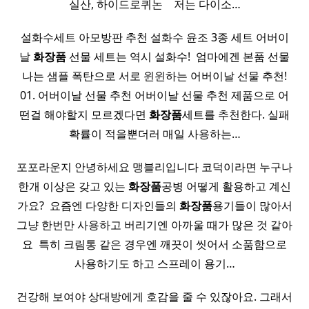
실산, 하이드로퀴논 ​ ​ ​ 저는 다이소…
설화수세트 아모방판 추천 설화수 윤조 3종 세트 어버이
날
화장품
선물 세트는 역시 설화수! ​ 엄마에겐 본품 선물
나는 샘플 폭탄으로 서로 윈윈하는 어버이날 선물 추천!
01. 어버이날 선물 추천 어버이날 선물 추천 제품으로 어
떤걸 해야할지 모르겠다면
화장품
세트를 추천한다. 실패
확률이 적을뿐더러 매일 사용하는…
포포라운지 안녕하세요 맹블리입니다 코덕이라면 누구나
한개 이상은 갖고 있는
화장품
공병 어떻게 활용하고 계신
가요? ​ 요즘엔 다양한 디자인들의
화장품
용기들이 많아서
그냥 한번만 사용하고 버리기엔 아까울 때가 많은 것 같아
요 ​ 특히 크림통 같은 경우엔 깨끗이 씻어서 소품함으로
사용하기도 하고 스프레이 용기…
건강해 보여야 상대방에게 호감을 줄 수 있잖아요. 그래서